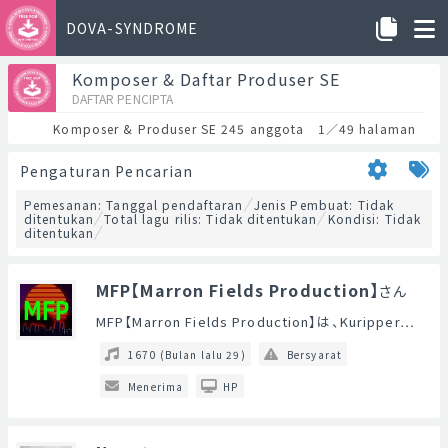
DOVA-SYNDROME
Komposer & Daftar Produser SE
DAFTAR PENCIPTA
Komposer & Produser SE 245 anggota 1／49 halaman
Pengaturan Pencarian
Pemesanan: Tanggal pendaftaran
Jenis Pembuat: Tidak
ditentukan
Total lagu rilis: Tidak ditentukan
Kondisi: Tidak
ditentukan
MFP【Marron Fields Production】
さん
MFP【Marron Fields Production】は、Kuripper…
1670 (Bulan lalu 29)
Bersyarat
Menerima
HP