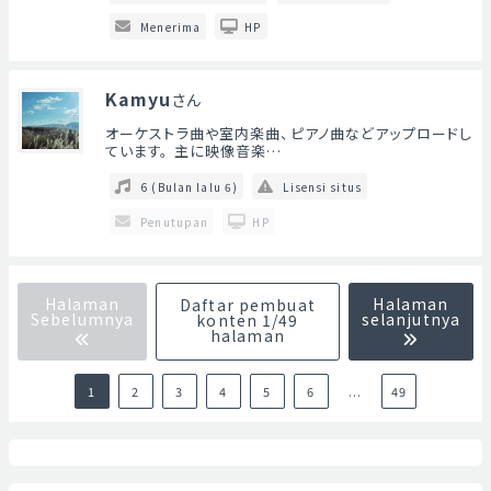
Menerima
HP
Kamyu
さん
オーケストラ曲や室内楽曲、ピアノ曲などアップロードし
ています。 主に映像音楽…
6 (Bulan lalu 6)
Lisensi situs
Penutupan
HP
Halaman
Halaman
Daftar pembuat
Sebelumnya
selanjutnya
konten 1/49
halaman
1
2
3
4
5
6
...
49