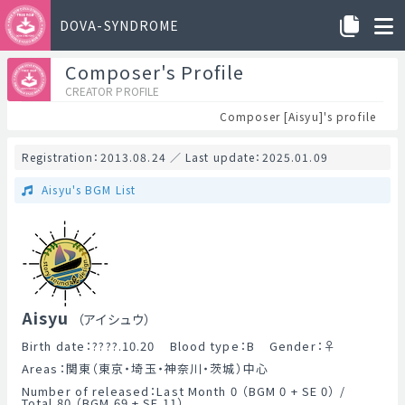
DOVA-SYNDROME
Composer's Profile
CREATOR PROFILE
Composer [Aisyu]'s profile
Registration：2013.08.24 ／ Last update：2025.01.09
Aisyu's BGM List
Aisyu
（アイシュウ）
Birth date：????.10.20
Blood type：B
Gender：
♀
Areas：関東（東京・埼玉・神奈川・茨城）中心
Number of released：Last Month 0 （BGM 0 + SE 0） /
Total 80 （BGM 69 + SE 11）