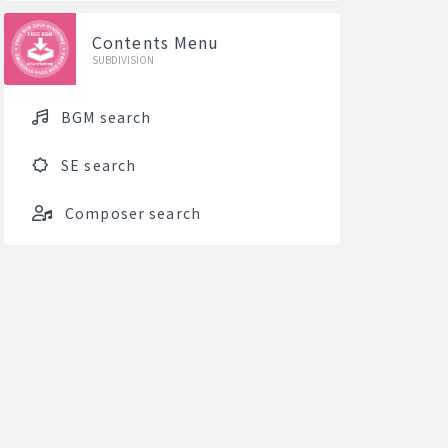
Contents Menu
SUBDIVISION
BGM search
SE search
Composer search