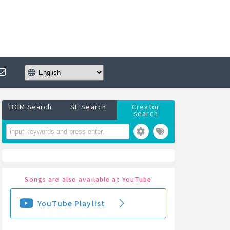
BGM Search
SE Search
Creator
search
Songs are also available at YouTube
YouTube Playlist