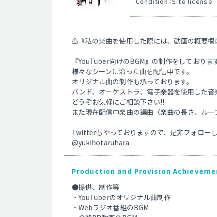
Condition：Site license
⚠️『私の楽曲を使用した際には、動画の概要
『YouTuber向けのBGM』の制作をしておりま
様々なシーンに沿った曲を配信中です。
オリジナル曲の制作も承っております。
バンド、オーケストラ、電子楽器を使用した音
どうぞお気軽にご相談下さい!!
また現在配信中楽曲の編曲（楽曲の長さ、ループ
Twitterもやっておりますので、是非フォローし
@yukihotaruhara
Production and Provision Achievemen
●提供、制作等
・YouTuberのオリジナル曲制作
・Webラジオ番組のBGM