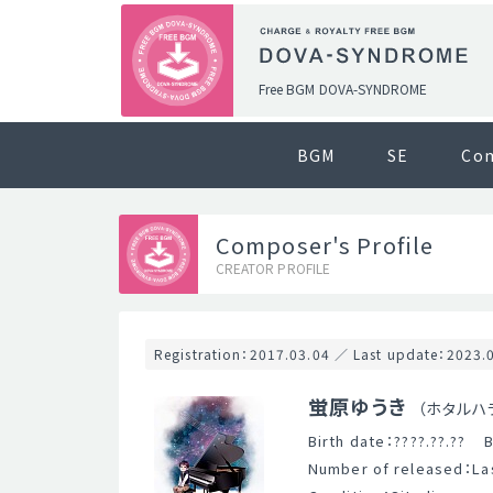
Free BGM DOVA-SYNDROME
BGM
SE
Co
Composer's Profile
CREATOR PROFILE
Registration：2017.03.04 ／ Last update：2023.
蛍原ゆうき
（ホタルハ
Birth date：????.??.??
B
Number of released：Las