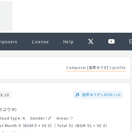
mposers
License
Help
Composer [蛍原ゆうき]'s profile
蛍原ゆうき's BGM List
08.19
ラユウキ）
lood type：A
Gender：
♂
Areas：?
t Month 0 （BGM 0 + SE 0） / Total 51 （BGM 51 + SE 0）