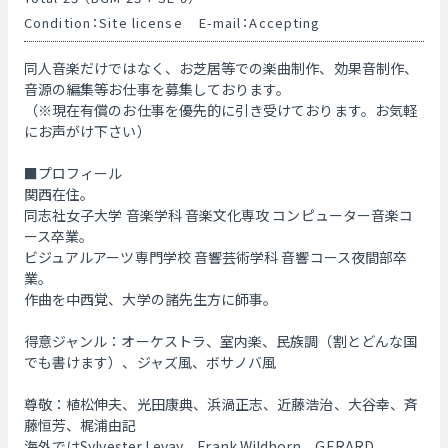
Condition：Site license
E-mail：Accepting
同人音楽だけではなく、お芝居等での楽曲制作、効果音制作、
音源の編集等お仕事を募集しております。
（※現在有償のお仕事を優先的に引き受けております。お気軽
にお声がけ下さい）
■プロフィール
関西在住。
同志社女子大学 音楽学科 音楽文化専攻 コンピューター音楽コ
ース卒業。
ビジュアルアーツ専門学校 音響芸術学科 音響コース夜間部卒
業。
作曲を中西覚、大学の諸先生方に師事。
得意ジャンル：オーケストラ、室内楽、民族調（割とどんな国
でも書けます）、ジャズ風、ボサノバ風
尊敬：植松伸夫、光田康典、浜渦正志、近藤浩治、大谷幸、斉
藤恒芳、梶浦由記
海外ではSylvester Levay、Frank Wildhorn、GERARD 