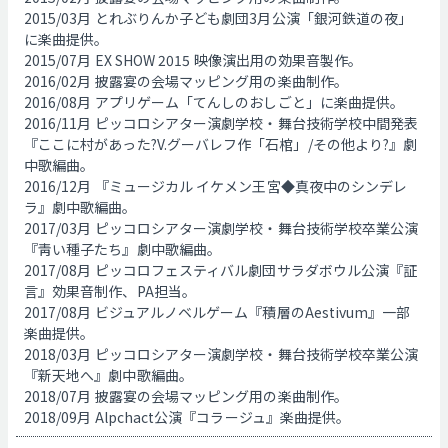
2015/03月 とれぶりんか子ども劇団3月公演「銀河鉄道の夜」
に楽曲提供。
2015/07月 EX SHOW 2015 映像演出用の効果音製作。
2016/02月 披露宴の会場マッピング用の楽曲制作。
2016/08月 アプリゲーム「てんしのおしごと」に楽曲提供。
2016/11月 ピッコロシアター演劇学校・舞台技術学校中間発表
『ここに村があった?V.グーバレフ作「石棺」/その他より?』劇
中歌編曲。
2016/12月 『ミュージカル イケメン王宮◆真夜中のシンデレ
ラ』劇中歌編曲。
2017/03月 ピッコロシアター演劇学校・舞台技術学校卒業公演
『靑い種子たち』劇中歌編曲。
2017/08月 ピッコロフェスティバル劇団サラダボウル公演『証
言』効果音制作、PA担当。
2017/08月 ビジュアルノベルゲーム『積層のAestivum』一部
楽曲提供。
2018/03月 ピッコロシアター演劇学校・舞台技術学校卒業公演
『新天地へ』劇中歌編曲。
2018/07月 披露宴の会場マッピング用の楽曲制作。
2018/09月 Alpchact公演『コラージュ』楽曲提供。