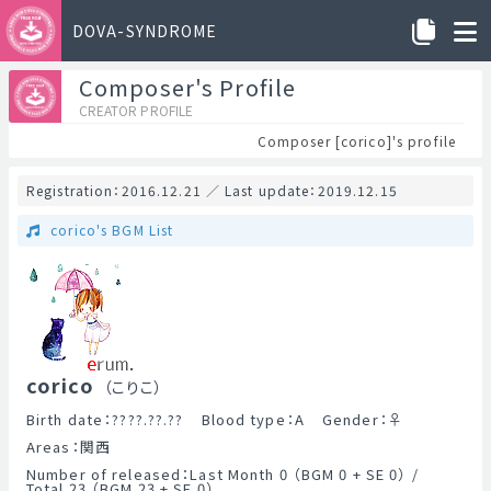
DOVA-SYNDROME
Composer's Profile
CREATOR PROFILE
Composer [corico]'s profile
Registration：2016.12.21 ／ Last update：2019.12.15
corico's BGM List
corico
（こりこ）
Birth date：????.??.??
Blood type：A
Gender：
♀
Areas：関西
Number of released：Last Month 0 （BGM 0 + SE 0） /
Total 23 （BGM 23 + SE 0）