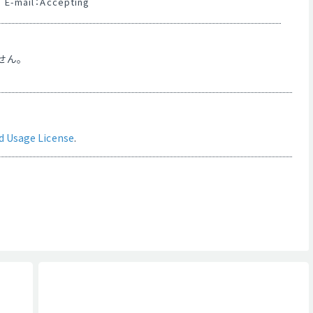
E-mail：Accepting
せん。
d Usage License
.