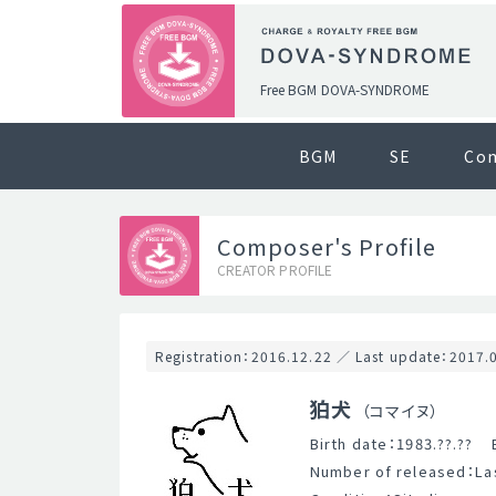
Free BGM DOVA-SYNDROME
BGM
SE
Co
Composer's Profile
CREATOR PROFILE
Registration：2016.12.22 ／ Last update：2017.
狛犬
（コマイヌ）
Birth date：1983.??.??
Number of released：Last