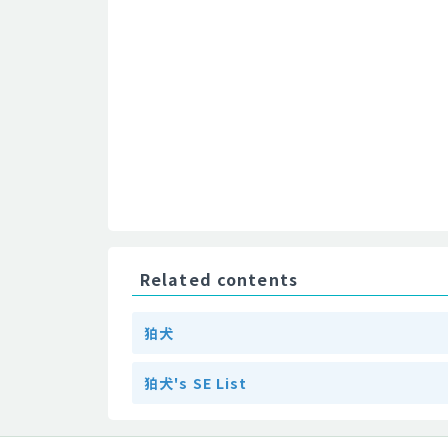
Related contents
狛犬
狛犬's SE List