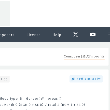
mposers
License
Help
Composer [狛犬]'s profile
狛犬's BGM List
01.06
Blood type：B
Gender：
♂
Areas：?
 Month 0 （BGM 0 + SE 0） / Total 1 （BGM 1 + SE 0）