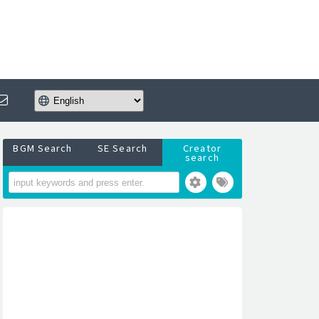
BGM Search
SE Search
Creator
search