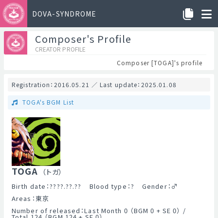
DOVA-SYNDROME
Composer's Profile
CREATOR PROFILE
Composer [TOGA]'s profile
Registration：2016.05.21 ／ Last update：2025.01.08
TOGA's BGM List
TOGA
（トガ）
Birth date：????.??.??
Blood type：?
Gender：
♂
Areas：東京
Number of released：Last Month 0 （BGM 0 + SE 0） /
Total 124 （BGM 124 + SE 0）