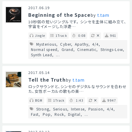
2017.06.19
Beginning of the Space
by
t.tam
10秒弱の短いジングルです。 シンセを主体に組み立て、
宇宙をイメージした浮遊…
Jingle
1Track
0:08
961
Mysterious
Cyber
Apathy
4/4
Normal speed
Grand
Cinematic
Strings-Low
Synth Lead
...
2017.05.14
Tell the Truth
by
t.tam
ロックサウンドと、シンセのデジタルなサウンドを合わせ
た、女性ボーカルの歌もの楽…
BGM
1Track
1:43
9947
Strong
Serious
Intense
Passion
4/4
Fast
Pop
Rock
Digital
...
2017.03.13