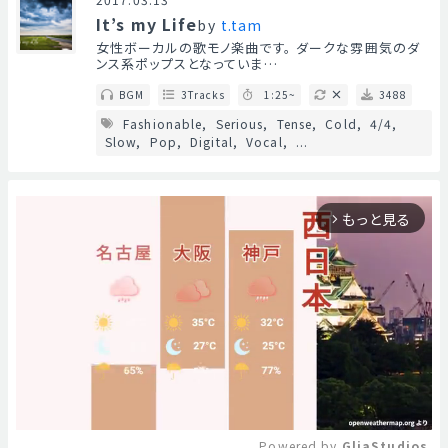
It’s my Life
by
t.tam
女性ボーカルの歌モノ楽曲です。 ダークな雰囲気のダ
ンス系ポップスとなっていま…
BGM
3Tracks
1:25~
3488
Fashionable
Serious
Tense
Cold
4/4
Slow
Pop
Digital
Vocal
...
もっと見る
arrow_forward_ios
Powered by 
GliaStudios