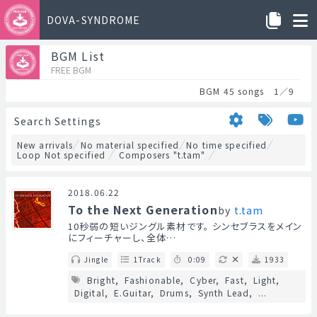
DOVA-SYNDROME
BGM List
FREE BGM
BGM 45 songs 1／9
Search Settings
New arrivals
No material specified
No time specified
Loop Not specified
Composers "t.tam"
2018.06.22
To the Next Generation
by
t.tam
10秒弱の短いジングル素材です。 シンセブラスをメイン
にフィーチャーし、全体…
Jingle
1Track
0:09
1933
Bright
Fashionable
Cyber
Fast
Light
Digital
E.Guitar
Drums
Synth Lead
...