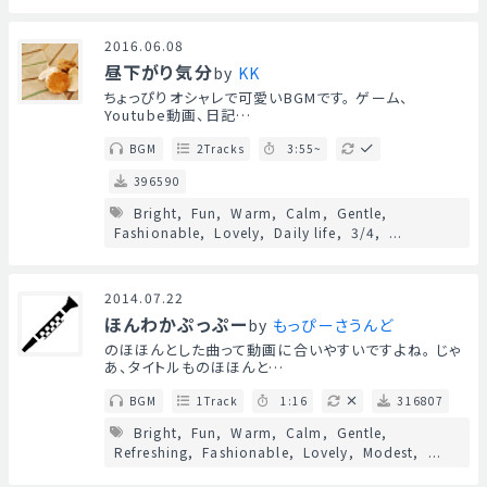
2016.06.08
昼下がり気分
by
KK
ちょっぴりオシャレで可愛いBGMです。 ゲーム、
Youtube動画、日記…
BGM
2Tracks
3:55~
396590
Bright
Fun
Warm
Calm
Gentle
Fashionable
Lovely
Daily life
3/4
...
2014.07.22
ほんわかぷっぷー
by
もっぴーさうんど
のほほんとした曲って動画に合いやすいですよね。 じゃ
あ、タイトルものほほんと…
BGM
1Track
1:16
316807
Bright
Fun
Warm
Calm
Gentle
Refreshing
Fashionable
Lovely
Modest
...