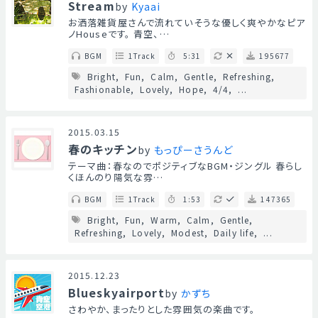
Stream
by
Kyaai
お洒落雑貨屋さんで流れていそうな優しく爽やかなピア
ノHouseです。 青空、…
BGM
1Track
5:31
195677
Bright
Fun
Calm
Gentle
Refreshing
Fashionable
Lovely
Hope
4/4
...
2015.03.15
春のキッチン
by
もっぴーさうんど
テーマ曲：春なのでポジティブなBGM・ジングル 春らし
くほんのり陽気な雰…
BGM
1Track
1:53
147365
Bright
Fun
Warm
Calm
Gentle
Refreshing
Lovely
Modest
Daily life
...
2015.12.23
Blueskyairport
by
かずち
さわやか、まったりとした雰囲気の楽曲です。