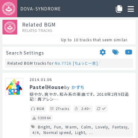
DOVA-SYNDROME
Related BGM
RELATED TRACKS
Up to 10 tracks that seem similar.
Search Settings
Related BGM tracks for
No.7726 [ちょっと一息]
2014.01.06
PastelHouse
by
かずち
穏やか、爽やか、和み系の楽曲です。 2018年2月9日追
記： 再アレン…
BGM
2Tracks
2:40~
530964
Bright
Fun
Warm
Calm
Lovely
Fantasy
4/4
Normal speed
Light
...