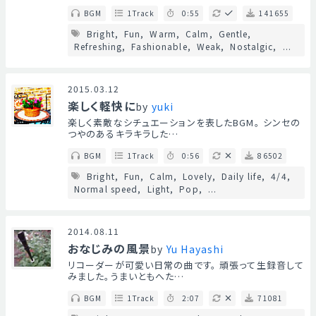
BGM
1Track
0:55
141655
Bright
Fun
Warm
Calm
Gentle
Refreshing
Fashionable
Weak
Nostalgic
...
2015.03.12
楽しく軽快に
by
yuki
楽しく素敵なシチュエーションを表したBGM。 シンセの
つやのあるキラキラした…
BGM
1Track
0:56
86502
Bright
Fun
Calm
Lovely
Daily life
4/4
Normal speed
Light
Pop
...
2014.08.11
おなじみの風景
by
Yu Hayashi
リコーダーが可愛い日常の曲です。 頑張って生録音して
みました。うまいともへた…
BGM
1Track
2:07
71081