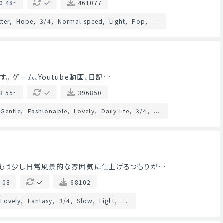
0:48~
461077
tter
Hope
3/4
Normal speed
Light
Pop
...
。 ゲーム、Youtube動画、日記…
3:55~
396850
Gentle
Fashionable
Lovely
Daily life
3/4
...
。もう少し日常風景的な雰囲気に仕上げるつもりが…
:08
68102
Lovely
Fantasy
3/4
Slow
Light
...