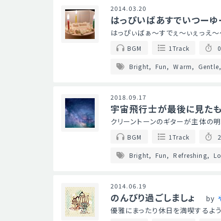
2014.03.20
はっぴいばあすでいつーゆ
はっぴぃばぁ～すでぇ～ぃぇっえ～
BGM
1Track
0
Bright
Fun
Warm
Gentle
2018.09.17
宇宙飛行士が最後に見た
クリーントーンのギターが主体の明
BGM
1Track
2
Bright
Fun
Refreshing
Lo
2014.06.19
のんびり過ごしましょ
by
優雅にまったり休日を満喫するよ