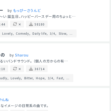
ー
by
もっぴーさうんど
～い 誕生日、ハッピーバースデー用のちょっと…
:44
58180
Lovely
Comedy
Daily life
3/4
Slow
...
もの
by
Sharou
るいバンドサウンド。 （個人の方からの有…
:10
36714
udly
Lovely
Bitter
Hope
3/4
Fast
...
やんね
うなイメージの日常系の曲です。