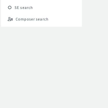
SE search
Composer search