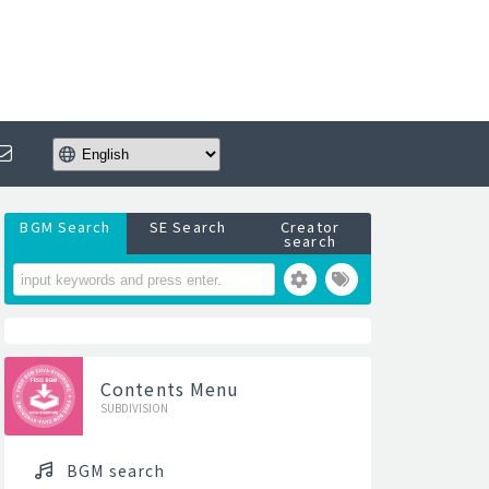
BGM Search
SE Search
Creator
search
Contents Menu
SUBDIVISION
BGM search