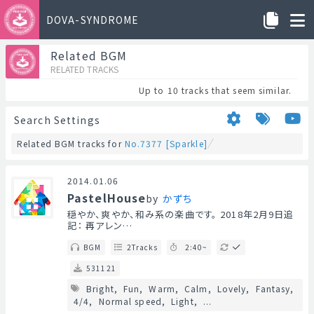
DOVA-SYNDROME
Related BGM
RELATED TRACKS
Up to 10 tracks that seem similar.
Search Settings
Related BGM tracks for
No.7377 [Sparkle]
2014.01.06
PastelHouse
by
かずち
穏やか、爽やか、和み系の楽曲です。 2018年2月9日追
記： 再アレン…
BGM
2Tracks
2:40~
531121
Bright
Fun
Warm
Calm
Lovely
Fantasy
4/4
Normal speed
Light
...