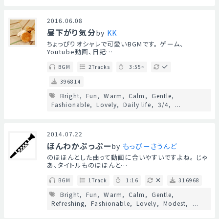
2016.06.08
昼下がり気分
by
KK
ちょっぴりオシャレで可愛いBGMです。 ゲーム、
Youtube動画、日記…
BGM
2Tracks
3:55~
396814
Bright
Fun
Warm
Calm
Gentle
Fashionable
Lovely
Daily life
3/4
...
2014.07.22
ほんわかぷっぷー
by
もっぴーさうんど
のほほんとした曲って動画に合いやすいですよね。 じゃ
あ、タイトルものほほんと…
BGM
1Track
1:16
316968
Bright
Fun
Warm
Calm
Gentle
Refreshing
Fashionable
Lovely
Modest
...