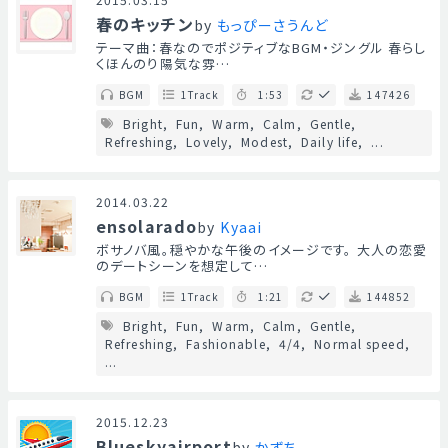
春のキッチン
by
もっぴーさうんど
テーマ曲：春なのでポジティブなBGM・ジングル 春らし
くほんのり陽気な雰…
BGM
1Track
1:53
147426
Bright
Fun
Warm
Calm
Gentle
Refreshing
Lovely
Modest
Daily life
...
2014.03.22
ensolarado
by
Kyaai
ボサノバ風。穏やかな午後のイメージです。 大人の恋愛
のデートシーンを想定して…
BGM
1Track
1:21
144852
Bright
Fun
Warm
Calm
Gentle
Refreshing
Fashionable
4/4
Normal speed
...
2015.12.23
Blueskyairport
by
かずち