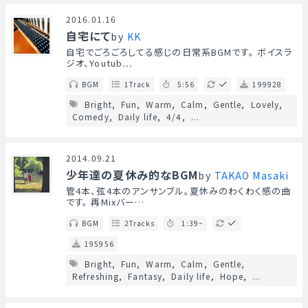
2016.01.16
自宅にて
by
KK
自宅でごろごろしてる感じの日常系BGMです。 ボイスラ
ジオ、Youtub…
BGM
1Track
5:56
199928
Bright
Fun
Warm
Calm
Gentle
Lovely
Comedy
Daily life
4/4
...
2014.09.21
少年達の夏休み的なBGM
by
TAKAO Masaki
管4本、弦4本のアンサンブル。夏休みのわくわく感の曲
です。 再Mixバー…
BGM
2Tracks
1:39~
195956
Bright
Fun
Warm
Calm
Gentle
Refreshing
Fantasy
Daily life
Hope
...