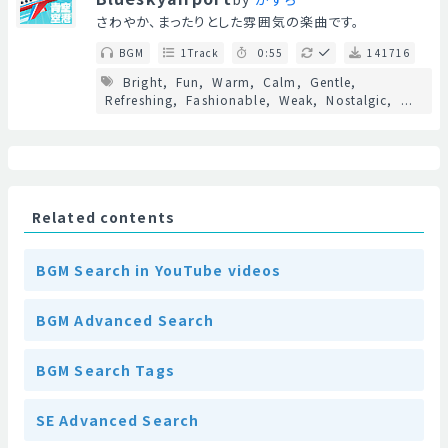
さわやか、まったりとした雰囲気の楽曲です。
BGM
1Track
0:55
141716
Bright
Fun
Warm
Calm
Gentle
Refreshing
Fashionable
Weak
Nostalgic
...
Related contents
BGM Search in YouTube videos
BGM Advanced Search
BGM Search Tags
SE Advanced Search