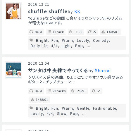
2016.12.21
shuffle shuffle
by
KK
YouTubeなどの動画に合いそうなシャッフルのリズム
が軽快なBGMです。
BGM
1Track
2:09
160581
Bright
Fun
Warm
Lovely
Comedy
Daily life
4/4
Light
Pop
...
2020.12.04
サンタは中央線でやってくる
by
Sharou
クリスマス系の楽曲。 ちょっとだけネオソウル感のある
ギターと、チップチューン…
BGM
2Tracks
2:59~
148801
Bright
Fun
Warm
Gentle
Fashionable
Lovely
4/4
Slow
Pop
...
2015.03.15