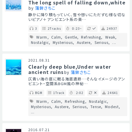
The long spell of falling down,white
by
蒲鉾さちこ
静かに降り積もっていく、雪や想いにただずむ様な切な
いピアノ＋アンビエント系の楽…
3
2Tracks
0:23~
24937
Warm
Calm
Gentle
Refreshing
Weak
Nostalgic
Mysterious
Austere
Serious
...
2021.08.31
Clearly deep blue,Under water
ancient ruins
by
蒲鉾さちこ
仄青い海の底に眠る海底遺跡…そんなイメージのアン
ビエント・空間系BGM風の神秘…
BGM
1Track
2:02
24641
Warm
Calm
Refreshing
Nostalgic
Mysterious
Austere
Serious
Tense
Modest
...
2016.07.21