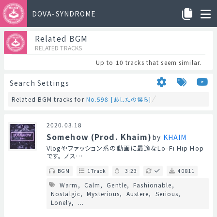
DOVA-SYNDROME
Related BGM
RELATED TRACKS
Up to 10 tracks that seem similar.
Search Settings
Related BGM tracks for
No.598 [あしたの僕ら]
2020.03.18
Somehow (Prod. Khaim)
by
KHAIM
Vlogやファッション系の動画に最適なLo-Fi Hip Hop
です。 ノス…
BGM
1Track
3:23
40811
Warm
Calm
Gentle
Fashionable
Nostalgic
Mysterious
Austere
Serious
Lonely
...