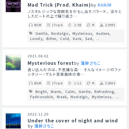
Mad Trick (Prod. Khaim)
by
KHAIM
ノスタルジックな雰囲気をかもし出すバラード。 淡々と
したビートの上で繰り返さ…
BGM
1Track
2:38
22995
Gentle
Nostalgic
Mysterious
Austere
Lonely
Bitter
Cold
Dark
Sad
...
2021.08.02
Mysterious forest
by
蒲鉾さちこ
迷い込んだのは、不思議な森… そんなイメージのファ
ンタジー・ケルト音楽風味の楽…
BGM
1Track
1:12
22803
Bright
Warm
Calm
Gentle
Refreshing
Fashionable
Weak
Nostalgic
Mysterious
...
2022.11.20
Under the cover of night and wind
by
蒲鉾さちこ