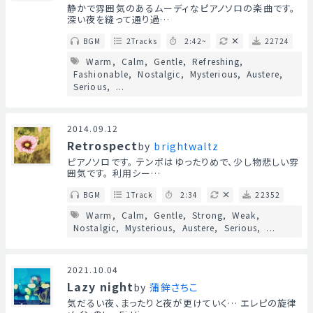
静かで雰囲気のあるムーディなピアノソロの楽曲です。
深い夜を縫って通り過…
BGM
2Tracks
2:42~
22724
Warm
Calm
Gentle
Refreshing
Fashionable
Nostalgic
Mysterious
Austere
Serious
...
2014.09.12
Retrospect
by
brightwaltz
ピアノソロです。 テンポはゆったりめで、少し物悲しい雰
囲気です。 利用シー…
BGM
1Track
2:34
22352
Warm
Calm
Gentle
Strong
Weak
Nostalgic
Mysterious
Austere
Serious
...
2021.10.04
Lazy night
by
蒲鉾さちこ
気だるい夜、まったりと夜が更けていく… エレピの旋律