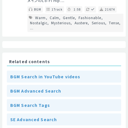
メインのLo-Fi Hip…
BGM
1Track
1:58
21674
Warm
Calm
Gentle
Fashionable
Nostalgic
Mysterious
Austere
Serious
Tense
...
Related contents
BGM Search in YouTube videos
BGM Advanced Search
BGM Search Tags
SE Advanced Search