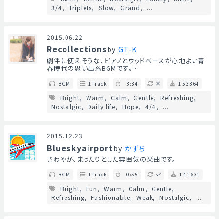
3/4
Triplets
Slow
Grand
...
2015.06.22
Recollections
by
GT-K
劇伴に使えそうな、ピアノとウッドベースが心地よい青
春時代の思い出系BGMです。…
BGM
1Track
3:34
153364
Bright
Warm
Calm
Gentle
Refreshing
Nostalgic
Daily life
Hope
4/4
...
2015.12.23
Blueskyairport
by
かずち
さわやか、まったりとした雰囲気の楽曲です。
BGM
1Track
0:55
141631
Bright
Fun
Warm
Calm
Gentle
Refreshing
Fashionable
Weak
Nostalgic
...