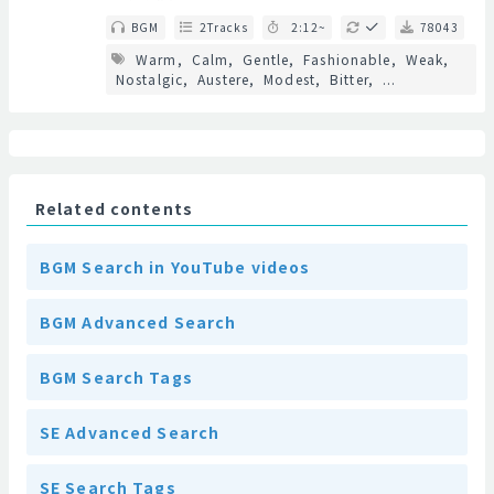
BGM
2Tracks
2:12~
78043
Warm
Calm
Gentle
Fashionable
Weak
Nostalgic
Austere
Modest
Bitter
...
Related contents
BGM Search in YouTube videos
BGM Advanced Search
BGM Search Tags
SE Advanced Search
SE Search Tags