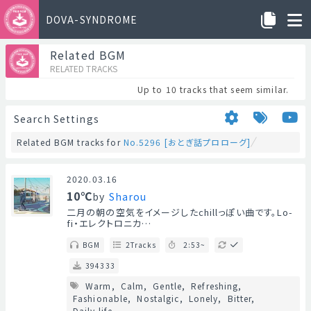
DOVA-SYNDROME
Related BGM
RELATED TRACKS
Up to 10 tracks that seem similar.
Search Settings
Related BGM tracks for
No.5296 [おとぎ話プロローグ]
2020.03.16
10℃
by
Sharou
二月の朝の空気をイメージしたchillっぽい曲です。Lo-
fi・エレクトロニカ…
BGM
2Tracks
2:53~
394333
Warm
Calm
Gentle
Refreshing
Fashionable
Nostalgic
Lonely
Bitter
Daily life
...