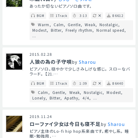
あったか切ないピアノソロ曲です。
BGM
1Track
3:13
86612
Warm
Calm
Gentle
Weak
Nostalgic
Modest
Bitter
Freely rhythm
Normal speed
...
2015.02.28
人狼の為の子守唄
by
Sharou
ピアノソロ。穏やかで少しさみしげな感じ。 スローなバ
ラード。 【21.…
BGM
1Track
1:39
86440
Calm
Gentle
Weak
Nostalgic
Modest
Lonely
Bitter
Apathy
4/4
...
2019.11.24
ローファイ少女は今日も寝不足
by
Sharou
ピアノ主体のLo-fi hip hop系楽曲です。癒やし系。 睡
眠・勉強用、…