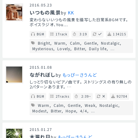
2016.05.23
いつもの風景
by
KK
変わらないいつもの風景を描写した日常系BGMです。
ボイスラジオ、You…
BGM
1Track
3:19
134215
Bright
Warm
Calm
Gentle
Nostalgic
Mysterious
Lovely
Bitter
Daily life
...
2015.01.08
ながれぼし
by
もっぴーさうんど
しっとり切ないピアノ曲です。 ストリングスの有り無しの
2パターンあります。 …
BGM
2Tracks
2:39~
92704
Warm
Calm
Gentle
Weak
Nostalgic
Modest
Bitter
Hope
4/4
...
2015.01.27
木漏れ日
by
もっぴーさうんど