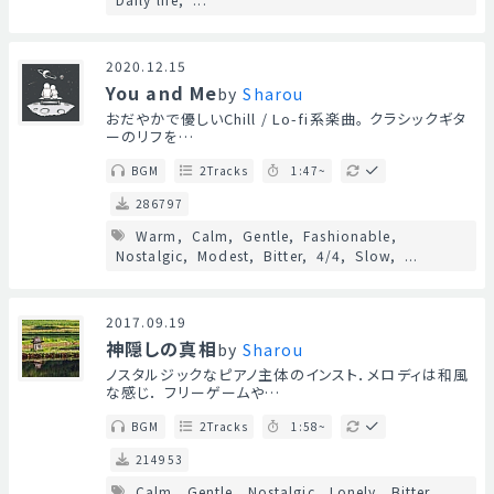
2020.12.15
You and Me
by
Sharou
おだやかで優しいChill / Lo-fi系楽曲。 クラシックギタ
ーのリフを…
BGM
2Tracks
1:47~
286797
Warm
Calm
Gentle
Fashionable
Nostalgic
Modest
Bitter
4/4
Slow
...
2017.09.19
神隠しの真相
by
Sharou
ノスタルジックなピアノ主体のインスト．メロディは和風
な感じ． フリーゲームや…
BGM
2Tracks
1:58~
214953
Calm
Gentle
Nostalgic
Lonely
Bitter