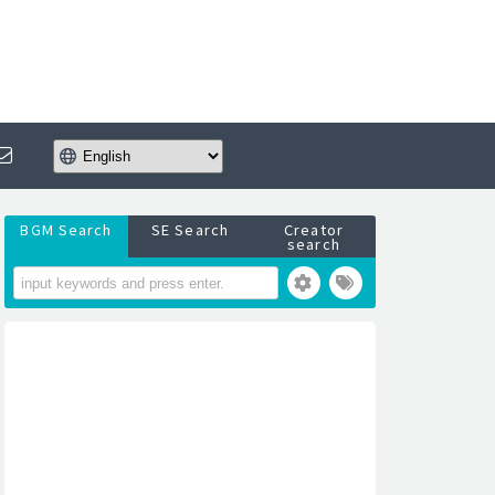
BGM Search
SE Search
Creator
search