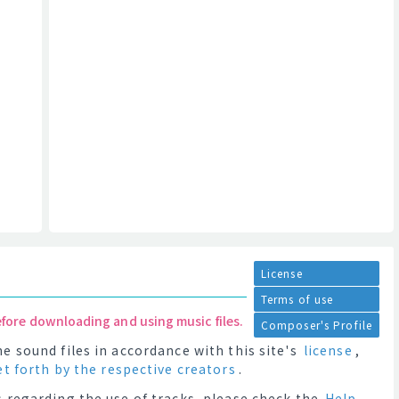
License
Terms of use
efore downloading and using music files.
Composer's Profile
e sound files in accordance with this site's
license
,
et forth by the respective creators
.
 regarding the use of tracks, please check the
Help
.