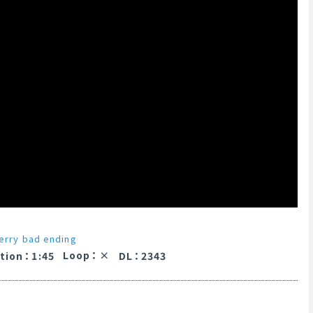
erry bad ending
Loop
：
tion
：
1:45
DL
：
2343