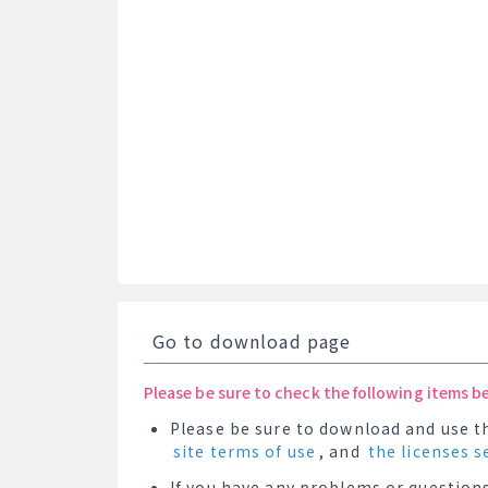
Go to download page
Please be sure to check the following items b
Please be sure to download and use th
site terms of use
, and
the licenses s
If you have any problems or questions