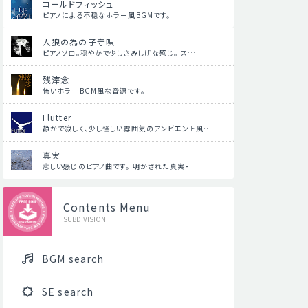
コールドフィッシュ
ピアノによる不穏なホラー風BGMです。
人狼の為の子守唄
ピアノソロ。穏やかで少しさみしげな感じ。 ス…
残滓念
怖いホラーBGM風な音源です。
Flutter
静かで寂しく、少し怪しい雰囲気のアンビエント風…
真実
悲しい感じのピアノ曲です。 明かされた真実・…
Contents Menu
SUBDIVISION
BGM search
SE search