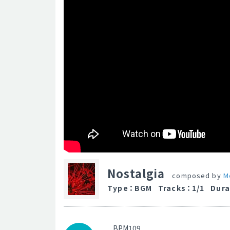
Nostalgia
composed by
M
Type
：
BGM
Tracks
：
1/1
Dura
BPM109