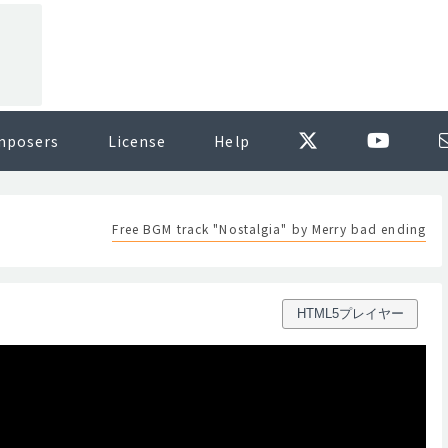
mposers
License
Help
Free BGM track "Nostalgia" by Merry bad ending
HTML5プレイヤー