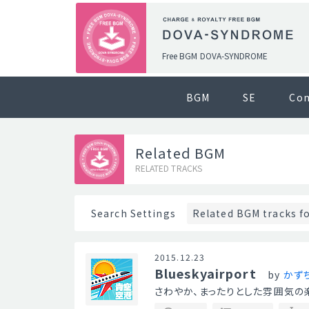
Free BGM DOVA-SYNDROME
BGM
SE
Co
Related BGM
RELATED TRACKS
Related BGM tracks f
Search Settings
2015.12.23
Blueskyairport
by
かず
さわやか、まったりとした雰囲気の