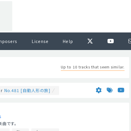
mposers
License
Help
Up to 10 tracks that seem similar.
or
No.481 [自動人形の旅]
ち
楽曲です。