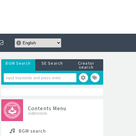
BGM Search
SE Search
Creator
search
Contents Menu
SUBDIVISION
BGM search