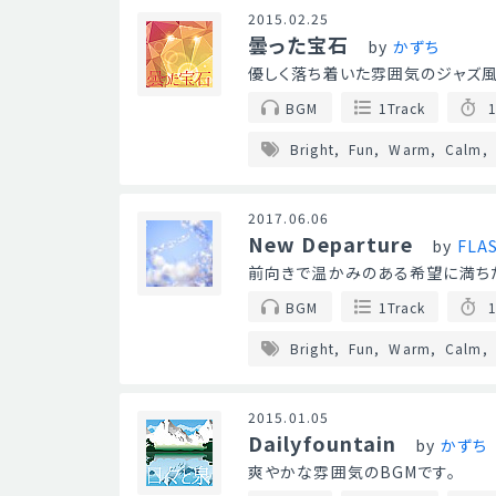
2015.02.25
曇った宝石
by
かずち
優しく落ち着いた雰囲気のジャズ風
BGM
1Track
1
Bright
Fun
Warm
Calm
2017.06.06
New Departure
by
FLA
前向きで温かみのある希望に満ち
BGM
1Track
1
Bright
Fun
Warm
Calm
2015.01.05
Dailyfountain
by
かずち
爽やかな雰囲気のBGMです。