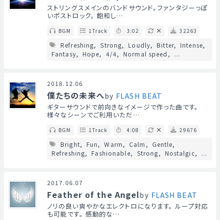
ストリングスメインのバンドサウンド。ファンタジーっぽ
いポストロック。 飽和し…
BGM
1Track
3:02
32263
Refreshing
Strong
Loudly
Bitter
Intense
Fantasy
Hope
4/4
Normal speed
...
2018.12.06
僕たちの未来へ
by
FLASH BEAT
ギターサウンドで前向きなイメージで作った曲です。
様々なシーンでご利用いただ…
BGM
1Track
4:08
29676
Bright
Fun
Warm
Calm
Gentle
Refreshing
Fashionable
Strong
Nostalgic
...
2017.06.07
Feather of the Angel
by
FLASH BEAT
ノリの良い爽やかなエレクトロになります。 ループ対応
も可能です。 感動的な…