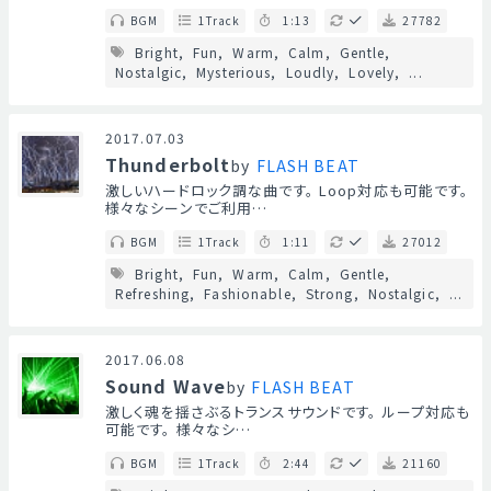
BGM
1Track
1:13
27782
Bright
Fun
Warm
Calm
Gentle
Nostalgic
Mysterious
Loudly
Lovely
...
2017.07.03
Thunderbolt
by
FLASH BEAT
激しいハードロック調な曲です。 Loop対応も可能です。
様々なシーンでご利用…
BGM
1Track
1:11
27012
Bright
Fun
Warm
Calm
Gentle
Refreshing
Fashionable
Strong
Nostalgic
...
2017.06.08
Sound Wave
by
FLASH BEAT
激しく魂を揺さぶるトランスサウンドです。 ループ対応も
可能です。 様々なシ…
BGM
1Track
2:44
21160