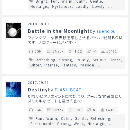
Bright
Fun
Warm
Calm
Gentle
Nostalgic
Mysterious
Loudly
Lovely
...
2018.08.19
Battle in the Moonlight
by
suenobu
ファンタジーな世界観を感じさせるバトル・戦闘ＢＧＭ
です。 メロディーにバイオ…
BGM
1Track
1:12
15472
Refreshing
Strong
Loudly
Serious
Tense
Bitter
Intense
Fantasy
Passion
...
2017.09.21
Destiny
by
FLASH BEAT
切ないピアノのイントロで始まり、クールな雰囲気にリ
ズミカルなビートを載せた曲で…
BGM
1Track
3:07
14361
Fun
Warm
Calm
Gentle
Refreshing
Fashionable
Strong
Weak
Nostalgic
...