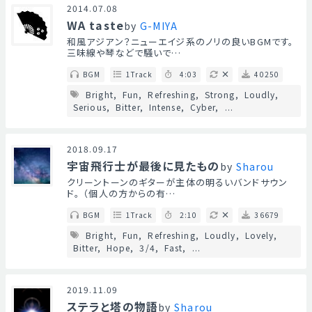
2014.07.08
WA taste
by
G-MIYA
和風アジアン？ニューエイジ系のノリの良いBGMです。
三味線や琴などで騒いで…
BGM
1Track
4:03
40250
Bright
Fun
Refreshing
Strong
Loudly
Serious
Bitter
Intense
Cyber
...
2018.09.17
宇宙飛行士が最後に見たもの
by
Sharou
クリーントーンのギターが主体の明るいバンドサウン
ド。 （個人の方からの有…
BGM
1Track
2:10
36679
Bright
Fun
Refreshing
Loudly
Lovely
Bitter
Hope
3/4
Fast
...
2019.11.09
ステラと塔の物語
by
Sharou