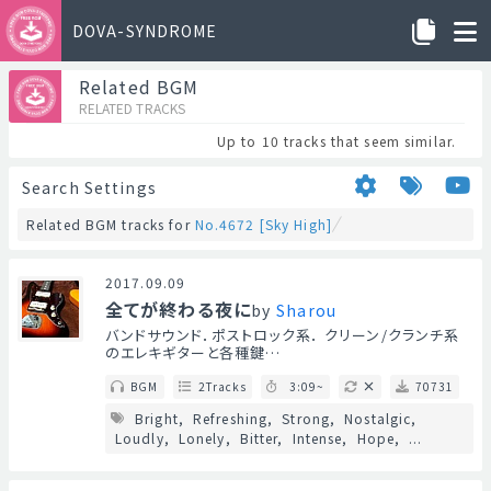
DOVA-SYNDROME
Related BGM
RELATED TRACKS
Up to 10 tracks that seem similar.
Search Settings
Related BGM tracks for
No.4672 [Sky High]
2017.09.09
全てが終わる夜に
by
Sharou
バンドサウンド．ポストロック系． クリーン/クランチ系
のエレキギターと各種鍵…
BGM
2Tracks
3:09~
70731
Bright
Refreshing
Strong
Nostalgic
Loudly
Lonely
Bitter
Intense
Hope
...