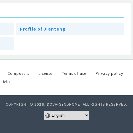
Profile of Jianteng
Composers
License
Terms of use
Privacy policy
Help
COPYRIGHT © 2026, DOVA-SYNDROME. ALL RIGHTS RESERVED.