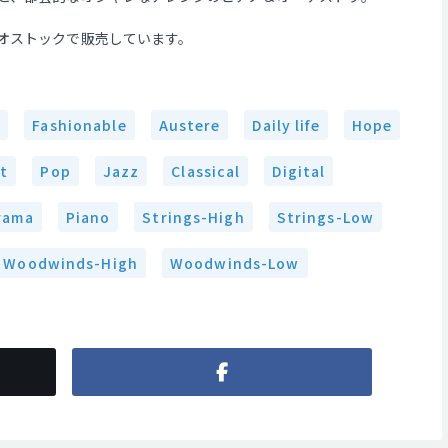
オストックで販売しています。
g
Fashionable
Austere
Daily life
Hope
ht
Pop
Jazz
Classical
Digital
rama
Piano
Strings-High
Strings-Low
Woodwinds-High
Woodwinds-Low