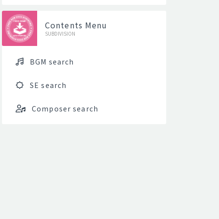
Contents Menu
SUBDIVISION
BGM search
SE search
Composer search