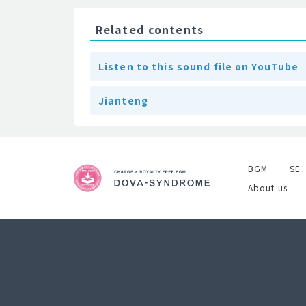
Related contents
Listen to this sound file on YouTube
Jianteng
BGM
SE
About us