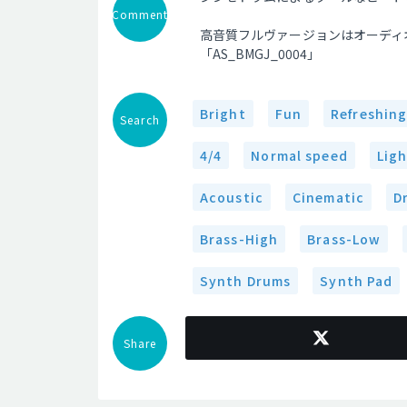
Comment
高音質フルヴァージョンはオーディ
「AS_BMGJ_0004」
Bright
Fun
Refreshin
Search
4/4
Normal speed
Lig
Acoustic
Cinematic
D
Brass-High
Brass-Low
Synth Drums
Synth Pad
Share