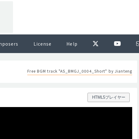
mposers
License
Help
Free BGM track "AS_BMGJ_0004_Short" by Jianteng
HTML5プレイヤー