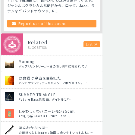
ジャンルはクラシカルな劇伴から、ロック、Jazz、ラ
テンなど バンドサウンド、R…
Report use of this sound
Related
List
SUGGESTION
Morning
ポップ/カントリー。休日の朝、列車に揺られてい…
野良猫は宇宙を目指した
バンドサウンド。テレキャスター2本がメイン。 …
SUMMER TRIANGLE
Future Bass系楽曲。 タイトルは「…
しゅわしゅわハニーレモン350ml
4つ打ち系Kawaii Future Bass…
ほんわかぷっぷー
のほほんとした曲って動画に合いやすいですよね。…