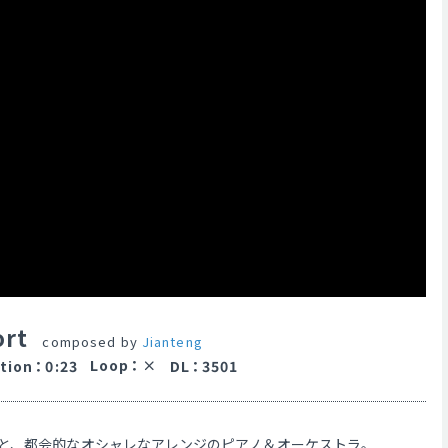
ort
composed by
Jianteng
Loop
：
tion
：
0:23
DL
：
3501
と、都会的なオシャレなアレンジのピアノ＆オーケストラ。