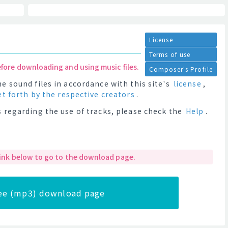
License
Terms of use
efore downloading and using music files.
Composer's Profile
e sound files in accordance with this site's
license
,
et forth by the respective creators
.
 regarding the use of tracks, please check the
Help
.
 link below to go to the download page.
ree (mp3) download page