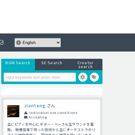
BGM Search
SE Search
Creator
search
Jianteng
さん
Individual use conditions
Accepting
主にピアノを中心にギター・ベースも生サウンドを重
視。 映像音楽で培った技術から主にオーケストラのリ
アルな作曲編曲に、 国内外から定評を頂いています。