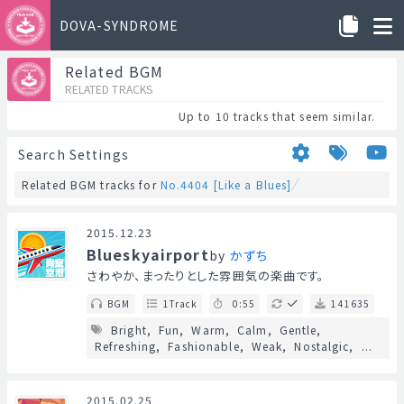
DOVA-SYNDROME
Related BGM
RELATED TRACKS
Up to 10 tracks that seem similar.
Search Settings
Related BGM tracks for
No.4404 [Like a Blues]
2015.12.23
Blueskyairport
by
かずち
さわやか、まったりとした雰囲気の楽曲です。
BGM
1Track
0:55
141635
Bright
Fun
Warm
Calm
Gentle
Refreshing
Fashionable
Weak
Nostalgic
...
2015.02.25