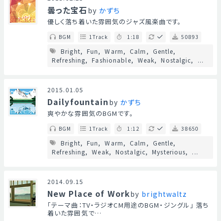
曇った宝石
by
かずち
優しく落ち着いた雰囲気のジャズ風楽曲です。
BGM
1Track
1:18
50893
Bright
Fun
Warm
Calm
Gentle
Refreshing
Fashionable
Weak
Nostalgic
...
2015.01.05
Dailyfountain
by
かずち
爽やかな雰囲気のBGMです。
BGM
1Track
1:12
38650
Bright
Fun
Warm
Calm
Gentle
Refreshing
Weak
Nostalgic
Mysterious
...
2014.09.15
New Place of Work
by
brightwaltz
「テーマ曲：TV・ラジオCM用途のBGM・ジングル」 落ち
着いた雰囲気で…