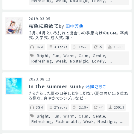
Refreshing
Weak
Nostalgic
Lovely
...
2019.03.05
桜色に染めて
by
田中芳典
３月、４月という別れと出会いの季節向けのBGM。 卒業
式、入学式、成人式、誰…
BGM
3Tracks
1:55~
21583
Bright
Fun
Warm
Calm
Gentle
Refreshing
Weak
Nostalgic
Lovely
...
2023.08.12
In the summer sun
by
蒲鉾さちこ
きらきらした夏の日差しと少し切ない夏の思い出を重ね
る様な、爽やかでシンプルなピ…
BGM
2Tracks
2:19~
20013
Bright
Fun
Warm
Calm
Gentle
Refreshing
Fashionable
Weak
Nostalgic
...