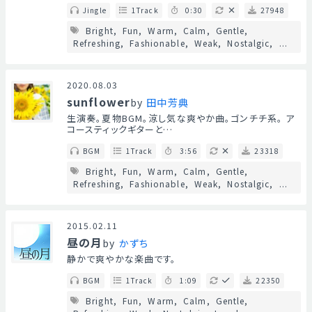
Jingle
1Track
0:30
27948
Bright
Fun
Warm
Calm
Gentle
Refreshing
Fashionable
Weak
Nostalgic
...
2020.08.03
sunflower
by
田中芳典
生演奏。夏物BGM。涼し気な爽やか曲。ゴンチチ系。 ア
コースティックギターと…
BGM
1Track
3:56
23318
Bright
Fun
Warm
Calm
Gentle
Refreshing
Fashionable
Weak
Nostalgic
...
2015.02.11
昼の月
by
かずち
静かで爽やかな楽曲です。
BGM
1Track
1:09
22350
Bright
Fun
Warm
Calm
Gentle