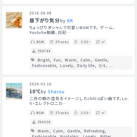
2016.06.08
昼下がり気分
by
KK
ちょっぴりオシャレで可愛いBGMです。 ゲーム、
Youtube動画、日記…
BGM
2Tracks
3:55~
396744
Bright
Fun
Warm
Calm
Gentle
Fashionable
Lovely
Daily life
3/4
...
2020.03.16
10℃
by
Sharou
二月の朝の空気をイメージしたchillっぽい曲です。Lo-
fi・エレクトロニカ…
BGM
2Tracks
2:53~
394559
Warm
Calm
Gentle
Refreshing
Fashionable
Nostalgic
Lonely
Bitter