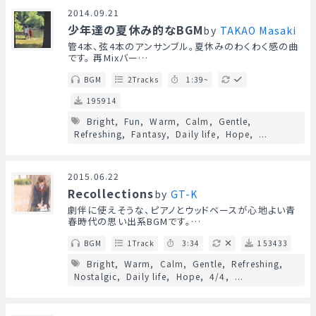
2014.09.21
少年達の夏休み的なBGM
by
TAKAO Masaki
管4本、弦4本のアンサンブル。夏休みのわくわく感の曲
です。 再Mixバー…
BGM
2Tracks
1:39~
195914
Bright
Fun
Warm
Calm
Gentle
Refreshing
Fantasy
Daily life
Hope
...
2015.06.22
Recollections
by
GT-K
劇伴に使えそうな、ピアノとウッドベースが心地よい青
春時代の思い出系BGMです。…
BGM
1Track
3:34
153433
Bright
Warm
Calm
Gentle
Refreshing
Nostalgic
Daily life
Hope
4/4
...