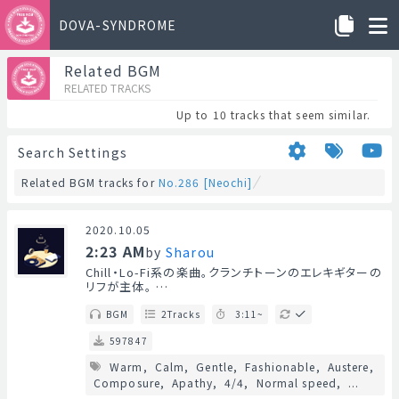
DOVA-SYNDROME
Related BGM
RELATED TRACKS
Up to 10 tracks that seem similar.
Search Settings
Related BGM tracks for
No.286 [Neochi]
2020.10.05
2:23 AM
by
Sharou
Chill・Lo-Fi系の楽曲。クランチトーンのエレキギターの
リフが主体。 …
BGM
2Tracks
3:11~
597847
Warm
Calm
Gentle
Fashionable
Austere
Composure
Apathy
4/4
Normal speed
...