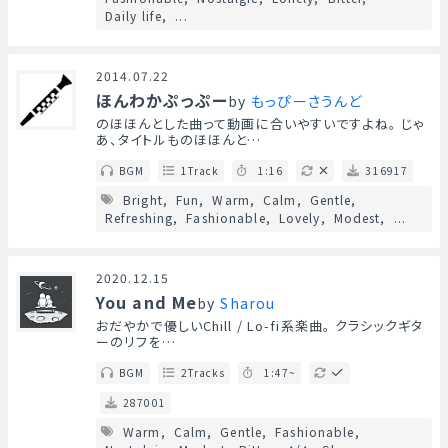
Daily life
...
2014.07.22
ほんわかぷっぷー
by
もっぴーさうんど
のほほんとした曲って動画に合いやすいですよね。 じゃ
あ、タイトルものほほんと…
BGM
1Track
1:16
316917
Bright
Fun
Warm
Calm
Gentle
Refreshing
Fashionable
Lovely
Modest
...
2020.12.15
You and Me
by
Sharou
おだやかで優しいChill / Lo-fi系楽曲。 クラシックギタ
ーのリフを…
BGM
2Tracks
1:47~
287001
Warm
Calm
Gentle
Fashionable