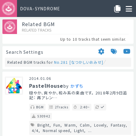
DOVA-SYNDROME
Related BGM
RELATED TRACKS
Up to 10 tracks that seem similar.
Search Settings
Related BGM tracks for
No.281 [なつかしいおみせ]
2014.01.06
PastelHouse
by
かずち
穏やか、爽やか、和み系の楽曲です。 2018年2月9日追
記： 再アレン…
BGM
2Tracks
2:40~
530942
Bright
Fun
Warm
Calm
Lovely
Fantasy
4/4
Normal speed
Light
...