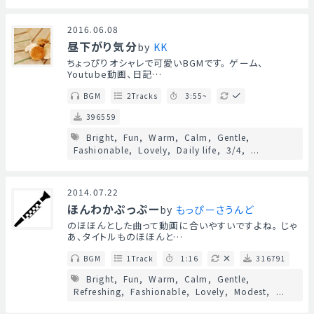
2016.06.08
昼下がり気分
by
KK
ちょっぴりオシャレで可愛いBGMです。 ゲーム、
Youtube動画、日記…
BGM
2Tracks
3:55~
396559
Bright
Fun
Warm
Calm
Gentle
Fashionable
Lovely
Daily life
3/4
...
2014.07.22
ほんわかぷっぷー
by
もっぴーさうんど
のほほんとした曲って動画に合いやすいですよね。 じゃ
あ、タイトルものほほんと…
BGM
1Track
1:16
316791
Bright
Fun
Warm
Calm
Gentle
Refreshing
Fashionable
Lovely
Modest
...