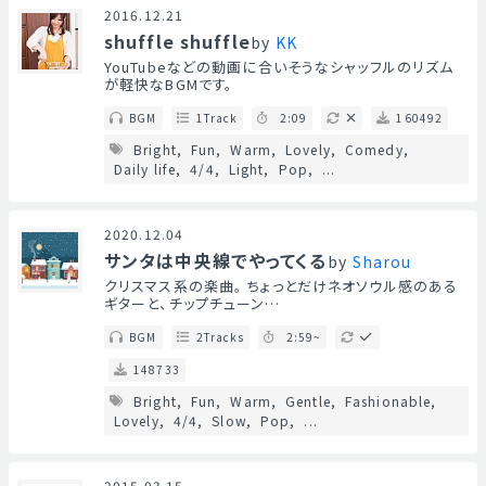
2016.12.21
shuffle shuffle
by
KK
YouTubeなどの動画に合いそうなシャッフルのリズム
が軽快なBGMです。
BGM
1Track
2:09
160492
Bright
Fun
Warm
Lovely
Comedy
Daily life
4/4
Light
Pop
...
2020.12.04
サンタは中央線でやってくる
by
Sharou
クリスマス系の楽曲。 ちょっとだけネオソウル感のある
ギターと、チップチューン…
BGM
2Tracks
2:59~
148733
Bright
Fun
Warm
Gentle
Fashionable
Lovely
4/4
Slow
Pop
...
2015.03.15