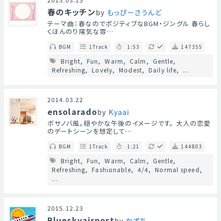
春のキッチン
by
もっぴーさうんど
テーマ曲：春なのでポジティブなBGM・ジングル 春らし
くほんのり陽気な雰…
BGM
1Track
1:53
147355
Bright
Fun
Warm
Calm
Gentle
Refreshing
Lovely
Modest
Daily life
...
2014.03.22
ensolarado
by
Kyaai
ボサノバ風。穏やかな午後のイメージです。 大人の恋愛
のデートシーンを想定して…
BGM
1Track
1:21
144803
Bright
Fun
Warm
Calm
Gentle
Refreshing
Fashionable
4/4
Normal speed
...
2015.12.23
Blueskyairport
by
かずち