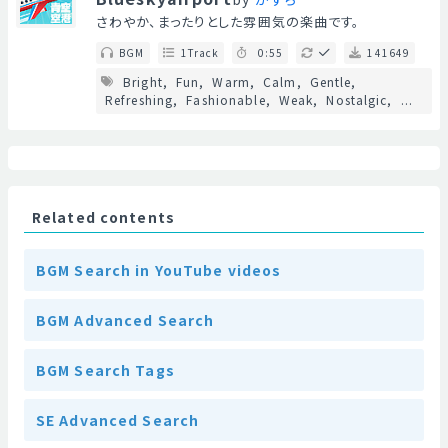
さわやか、まったりとした雰囲気の楽曲です。
BGM
1Track
0:55
141649
Bright
Fun
Warm
Calm
Gentle
Refreshing
Fashionable
Weak
Nostalgic
...
Related contents
BGM Search in YouTube videos
BGM Advanced Search
BGM Search Tags
SE Advanced Search