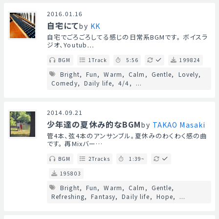
2016.01.16
自宅にて
by
KK
自宅でごろごろしてる感じの日常系BGMです。 ボイスラ
ジオ、Youtub…
BGM
1Track
5:56
199824
Bright
Fun
Warm
Calm
Gentle
Lovely
Comedy
Daily life
4/4
...
2014.09.21
少年達の夏休み的なBGM
by
TAKAO Masaki
管4本、弦4本のアンサンブル。夏休みのわくわく感の曲
です。 再Mixバー…
BGM
2Tracks
1:39~
195803
Bright
Fun
Warm
Calm
Gentle
Refreshing
Fantasy
Daily life
Hope
...