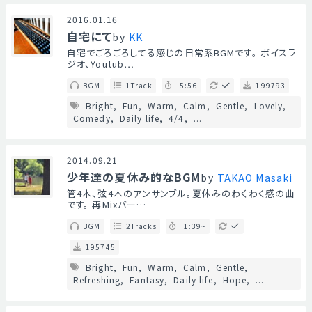
2016.01.16
自宅にて
by
KK
自宅でごろごろしてる感じの日常系BGMです。 ボイスラ
ジオ、Youtub…
BGM
1Track
5:56
199793
Bright
Fun
Warm
Calm
Gentle
Lovely
Comedy
Daily life
4/4
...
2014.09.21
少年達の夏休み的なBGM
by
TAKAO Masaki
管4本、弦4本のアンサンブル。夏休みのわくわく感の曲
です。 再Mixバー…
BGM
2Tracks
1:39~
195745
Bright
Fun
Warm
Calm
Gentle
Refreshing
Fantasy
Daily life
Hope
...