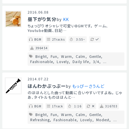
2016.06.08
昼下がり気分
by
KK
ちょっぴりオシャレで可愛いBGMです。 ゲーム、
Youtube動画、日記…
BGM
2Tracks
3:55~
396454
Bright
Fun
Warm
Calm
Gentle
Fashionable
Lovely
Daily life
3/4
...
2014.07.22
ほんわかぷっぷー
by
もっぴーさうんど
のほほんとした曲って動画に合いやすいですよね。 じゃ
あ、タイトルものほほんと…
BGM
1Track
1:16
316703
Bright
Fun
Warm
Calm
Gentle
Refreshing
Fashionable
Lovely
Modest
...