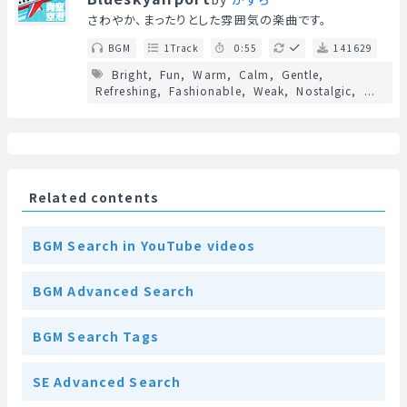
さわやか、まったりとした雰囲気の楽曲です。
BGM
1Track
0:55
141629
Bright
Fun
Warm
Calm
Gentle
Refreshing
Fashionable
Weak
Nostalgic
...
Related contents
BGM Search in YouTube videos
BGM Advanced Search
BGM Search Tags
SE Advanced Search