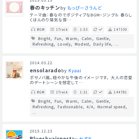
春のキッチン
by
もっぴーさうんど
テーマ曲：春なのでポジティブなBGM・ジングル 春らし
くほんのり陽気な雰…
BGM
1Track
1:53
147330
Bright
Fun
Warm
Calm
Gentle
Refreshing
Lovely
Modest
Daily life
...
2014.03.22
ensolarado
by
Kyaai
ボサノバ風。穏やかな午後のイメージです。 大人の恋愛
のデートシーンを想定して…
BGM
1Track
1:21
144781
Bright
Fun
Warm
Calm
Gentle
Refreshing
Fashionable
4/4
Normal speed
...
2015.12.23
Blueskyairport
by
かずち