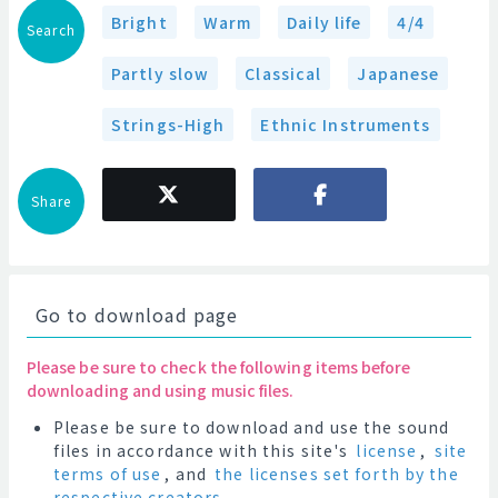
Bright
Warm
Daily life
4/4
Search
Partly slow
Classical
Japanese
Strings-High
Ethnic Instruments
Share
Go to download page
Please be sure to check the following items before
downloading and using music files.
Please be sure to download and use the sound
files in accordance with this site's
license
,
site
terms of use
, and
the licenses set forth by the
respective creators
.