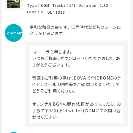
Type
：
BGM
Tracks
：
1/1
Duration
：
1:32
Loop
：
DL
：
1336
平和な和風の曲です。江戸時代など昔のシーンに
Comment
合うかと思います。
 マニーラと申します。
いつもご視聴、ダウンロードいただきまして、あ
りがとうございます。
音源をご利用の際は、DOVA-SYNDROMEのラ
イセンス・利用規約等をご確認いただいた上で
どうぞご利用ください。
オリジナルBGMの製作依頼がありましたら、お
手数ですがX(旧：Twitter)のDMにてお問い合
わせください。 