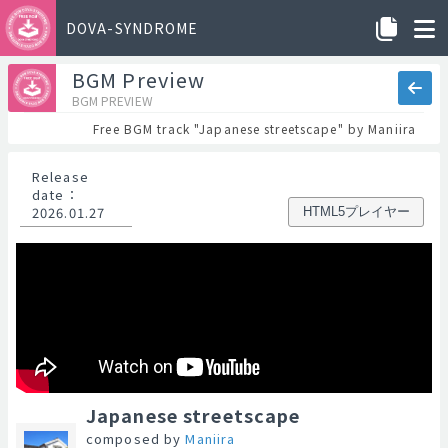
DOVA-SYNDROME
BGM Preview
BGM PREVIEW
Free BGM track "Japanese streetscape" by Maniira
Release
date
：
2026.01.27
HTML5プレイヤー
Japanese streetscape
composed by
Maniira