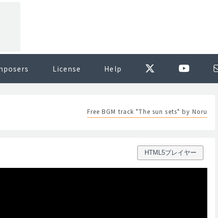
mposers
License
Help
Free BGM track "The sun sets" by Noru
HTML5プレイヤー