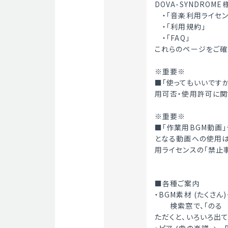
DOVA-SYNDROM
　・「音楽利用ライセン
　・「利用規約」
　・「FAQ」
これらのページをご確
※重要※
■「使ってもいいです
用可否・使用許可に関
※重要※
■「作業用BGM動画」
となる動画への使用は禁
用ライセンスの「禁止
■各種ご案内
・BGM素材 (たくさん)
　　検索窓で、「のる
ただくと、いろいろ出