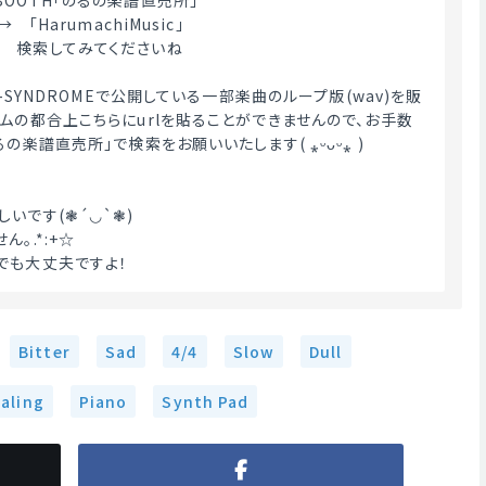
OOTH「のるの楽譜直売所」
　「HarumachiMusic」
　検索してみてくださいね
A-SYNDROMEで公開している一部楽曲のループ版(wav)を販
テムの都合上こちらにurlを貼ることができませんので、お手数
の楽譜直売所」で検索をお願いいたします( ⁎ᵕᴗᵕ⁎ )
いです(❃´◡`❃)
｡.*:+☆
でも大丈夫ですよ！ 
Bitter
Sad
4/4
Slow
Dull
aling
Piano
Synth Pad