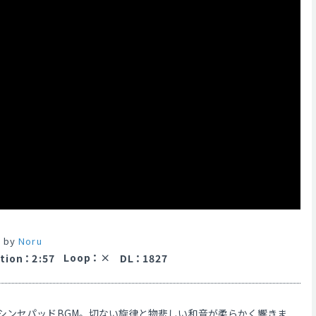
 by
Noru
Loop
：
tion
：
2:57
DL
：
1827
シンセパッドBGM。切ない旋律と物悲しい和音が柔らかく響きま