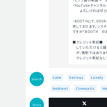
・ピアノ曲の楽譜→　B
・YouTubeチャンネル→
　　よろしければぜひ
・BOOTHにて、DOV
売しております。シス
ですが「BOOTH　のる
■クレジット表記■
　していただけると嬉し
　が、強制ではありません
　クレジット表記なし
Calm
Serious
Lonely
Search
Ambient
Cinematic
He
Share