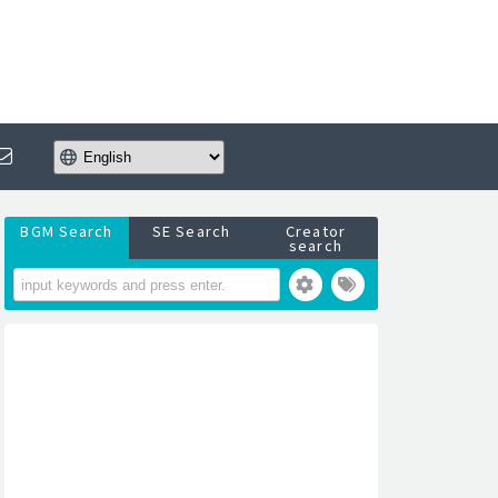
BGM Search
SE Search
Creator
search