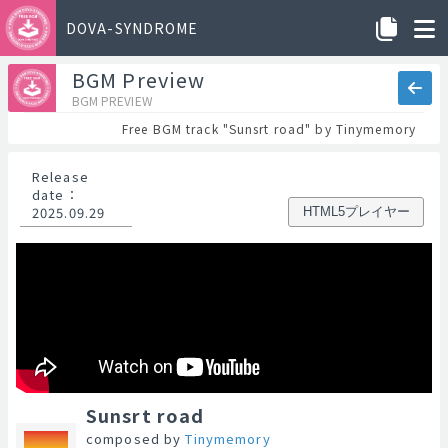
DOVA-SYNDROME
BGM Preview
BGM PREVIEW
Free BGM track "Sunsrt road" by Tinymemory
Release
date
：
2025.09.29
HTML5プレイヤー
Sunsrt road
composed by
Tinymemory