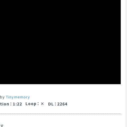
 by
Tinymemory
Loop
：
tion
：
1:22
DL
：
2264
です