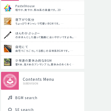
PastelHouse
穏やか、爽やか、和み系の楽曲です。 20…
昼下がり気分
ちょっぴりオシャレで可愛いBGMです。 …
ほんわかぷっぷー
のほほんとした曲って動画に合いやすいですよね。…
自宅にて
自宅でごろごろしてる感じの日常系BGMです。 …
少年達の夏休み的なBGM
管4本、弦4本のアンサンブル。夏休みのわくわく…
Contents Menu
SUBDIVISION
BGM search
SE search