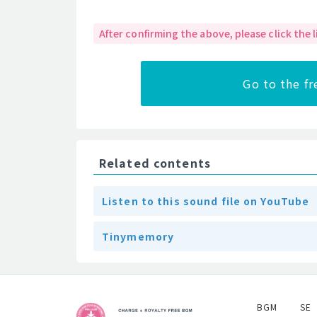
After confirming the above, please click the
Go to the f
Related contents
Listen to this sound file on YouTube
Tinymemory
BGM
SE