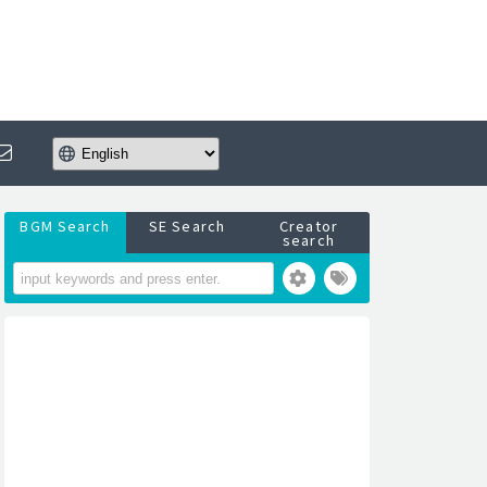
BGM Search
SE Search
Creator
search