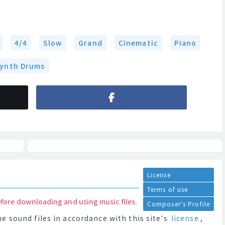
4/4
Slow
Grand
Cinematic
Piano
ynth Drums
License
Terms of use
efore downloading and using music files.
Composer's Profile
e sound files in accordance with this site's
license
,