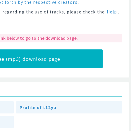
et forth by the respective creators
.
 regarding the use of tracks, please check the
Help
.
 link below to go to the download page.
ree (mp3) download page
Profile of t12ya