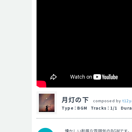
月灯の下
composed by
t12y
Type
：
BGM
Tracks
：
1/1
Dura
懐かしい和風な雰囲気のBGMです。