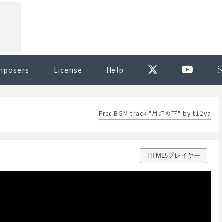
mposers
License
Help
Free BGM track "月灯の下" by t12ya
HTML5プレイヤー