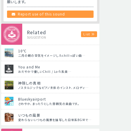
願いします。
Report use of this sound
Related
List
SUGGESTION
10℃
二月の朝の空気をイメージしたchillっぽい曲…
You and Me
おだやかで優しいChill / Lo-fi系楽…
神隠しの真相
ノスタルジックなピアノ主体のインスト．メロディ…
Blueskyairport
さわやか、まったりとした雰囲気の楽曲です。
いつもの風景
変わらないいつもの風景を描写した日常系BGMで…