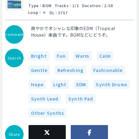
Type
：
BGM
Tracks
：
1/1
Duration
：
2:58
Loop
：
DL
：
3757
爽やかでオシャレな印象のEDM（Tropical
Comment
House）楽曲です。BGMなどにどうぞ。
Bright
Fun
Warm
Calm
Search
Gentle
Refreshing
Fashionable
Hope
Light
EDM
Synth Drums
Synth Lead
Synth Pad
Other Synths
Share