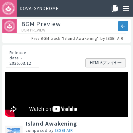
DOVA-SYNDROME
BGM Preview
BGM PREVIEW
Free BGM track "Island Awakening" by ISSEI AIR
Release
date
：
2025.03.12
HTML5プレイヤー
Island Awakening
composed by
ISSEI AIR