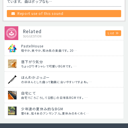
ています。 曲はポップなも…
Report use of this sound
Related
List
SUGGESTION
PastelHouse
穏やか、爽やか、和み系の楽曲です。 20…
昼下がり気分
ちょっぴりオシャレで可愛いBGMです。 …
ほんわかぷっぷー
のほほんとした曲って動画に合いやすいですよね。…
自宅にて
自宅でごろごろしてる感じの日常系BGMです。 …
少年達の夏休み的なBGM
管4本、弦4本のアンサンブル。夏休みのわくわく…