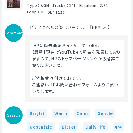
Type
：
BGM
Tracks
：
1/1
Duration
：
2:31
Loop
：
DL
：
1127
ピアノとベルの優しい曲です。【BPM130】
Comment
 HPに過去曲をおまとめしています。
【最新】現在はYouTubeで新曲を発表しており
ますので、HPのトップページリンクから是非ご
覧くださいませ。
ご依頼受け付けております。
ご連絡はHPお問い合わせフォームよりお願い
いたします。 
Bright
Warm
Calm
Gentle
Search
Nostalgic
Bitter
Daily life
4/4