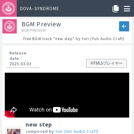
DOVA-SYNDROME
BGM Preview
BGM PREVIEW
Free BGM track "new step" by Yuli (Yuli Audio Craft)
Release
date
：
2025.03.03
HTML5プレイヤー
new step
composed by
Yuli (Yuli Audio Craft)