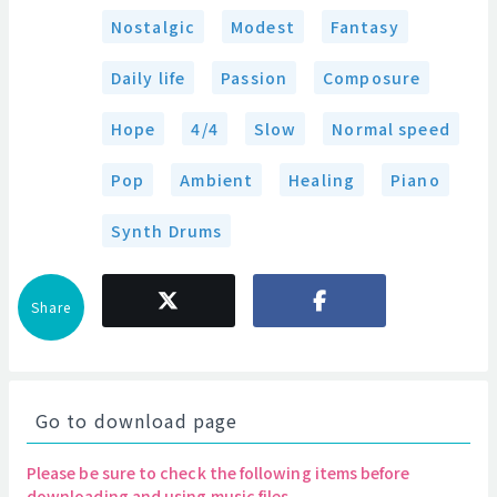
Nostalgic
Modest
Fantasy
Daily life
Passion
Composure
Hope
4/4
Slow
Normal speed
Pop
Ambient
Healing
Piano
Synth Drums
Share
Go to download page
Please be sure to check the following items before
downloading and using music files.