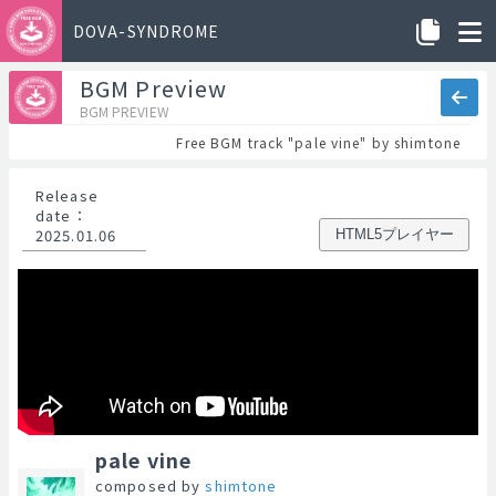
DOVA-SYNDROME
BGM Preview
BGM PREVIEW
Free BGM track "pale vine" by shimtone
Release
date
：
2025.01.06
HTML5プレイヤー
pale vine
composed by
shimtone