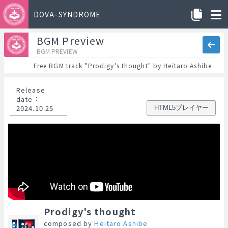
DOVA-SYNDROME
BGM Preview
BGM PREVIEW
Free BGM track "Prodigy's thought" by Heitaro Ashibe
Release
date
：
2024.10.25
HTML5プレイヤー
Prodigy's thought
composed by
Heitaro Ashibe