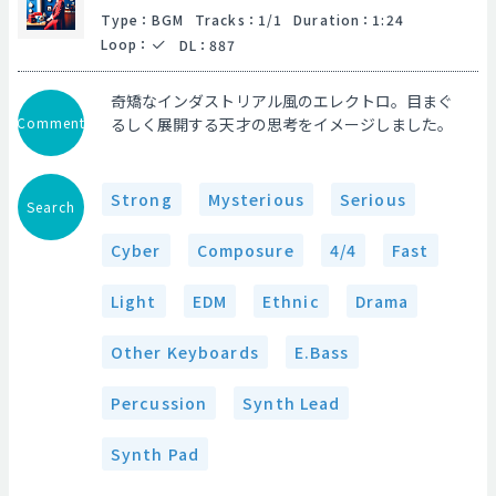
Type
：
BGM
Tracks
：
1/1
Duration
：
1:24
Loop
：
DL
：
887
奇矯なインダストリアル風のエレクトロ。目まぐ
Comment
るしく展開する天才の思考をイメージしました。
Strong
Mysterious
Serious
Search
Cyber
Composure
4/4
Fast
Light
EDM
Ethnic
Drama
Other Keyboards
E.Bass
Percussion
Synth Lead
Synth Pad