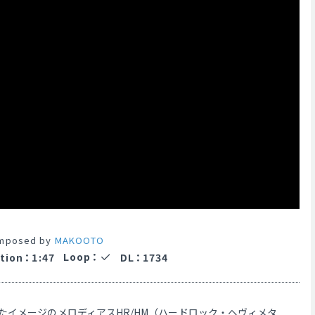
mposed by
MAKOOTO
Loop
：
tion
：
1:47
DL
：
1734
たイメージのメロディアスHR/HM（ハードロック・ヘヴィメタ