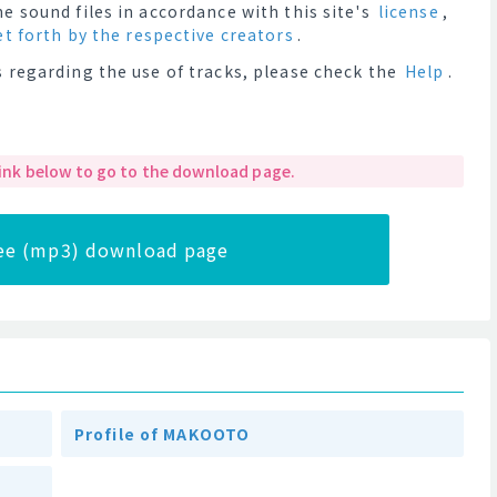
e sound files in accordance with this site's
license
,
et forth by the respective creators
.
 regarding the use of tracks, please check the
Help
.
 link below to go to the download page.
ree (mp3) download page
Profile of MAKOOTO