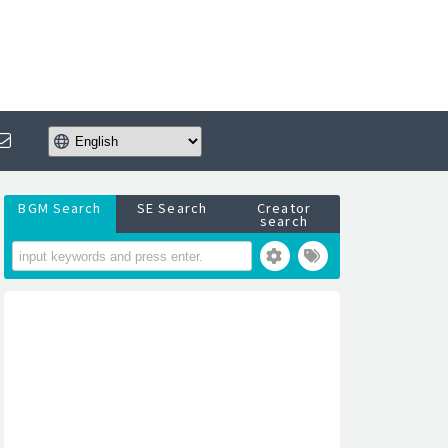
BGM Search
SE Search
Creator
search