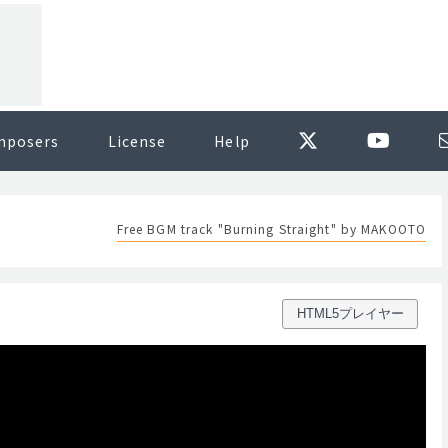
mposers
License
Help
Free BGM track "Burning Straight" by MAKOOTO
HTML5プレイヤー