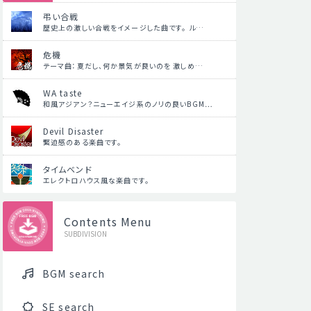
弔い合戦
歴史上の激しい合戦をイメージした曲です。 ル…
危機
テーマ曲：夏だし、何か景気が良いのを 激しめ…
WA taste
和風アジアン？ニューエイジ系のノリの良いBGM…
Devil Disaster
緊迫感のある楽曲です。
タイムベンド
エレクトロハウス風な楽曲です。
Contents Menu
SUBDIVISION
BGM search
SE search