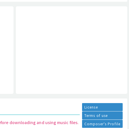
License
Terms of use
efore downloading and using music files.
Composer's Profile