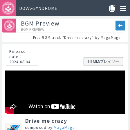
DOVA-SYNDROME
BGM Preview
BGM PREVIEW
Free BGM track "Drive me crazy" by MagaMaga
Release
date
：
2024.08.04
HTML5プレイヤー
Drive me crazy
composed by
MagaMaga