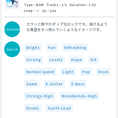
Type
：
BGM
Tracks
：
1/1
Duration
：
1:52
Loop
：
DL
：
534
カラッと爽やかポップなロックです。抜けるよう
Comment
な青空をすっ飛んでいくようなイメージです。
Bright
Fun
Refreshing
Search
Strong
Lovely
Hope
4/4
Normal speed
Light
Pop
Rock
Game
E.Guitar
E.Bass
Strings-High
Woodwinds-High
Drums
Synth Lead