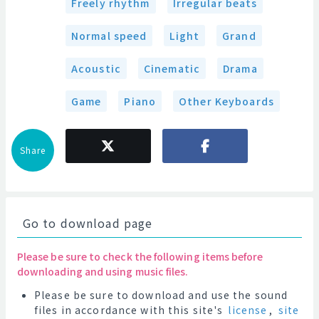
Freely rhythm
Irregular beats
Normal speed
Light
Grand
Acoustic
Cinematic
Drama
Game
Piano
Other Keyboards
Share
Go to download page
Please be sure to check the following items before
downloading and using music files.
Please be sure to download and use the sound
files in accordance with this site's
license
,
site