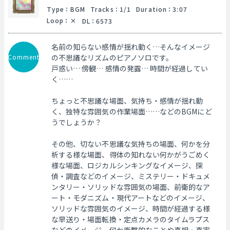
Type
：
BGM
Tracks
：
1/1
Duration
：
3:07
Loop
：
DL
：
6573
名前の知らない感情が揺れ動く…そんなイメージ
Comment
の不思議なリズムのピアノソロです。
戸惑い… 傍観… 感情の発露… 時間が経過してい
く……
ちょっと不思議な場面、気持ち・感情が揺れ動
く、独特な雰囲気の作業場面……などのBGMにど
うでしょうか？
その他、切ない不思議な気持ちの場面、何かを分
析する様な場面、得体の知れない何かがうごめく
様な場面、ロジカルシンキングなイメージ、探
偵・調査などのイメージ、ミステリー・ドキュメ
ンタリー・ソリッドな雰囲気の場面、前衛的なア
ート・モダニズム・現代アートなどのイメージ、
ソリッドな雰囲気のイメージ、時間が経過する様
な早送り・場面転換・定点カメラのタイムラプス