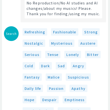
No Reproduction/No AI studies and AI 
changes/about my musics! Please.
Thank you for finding/using my music. 
Refreshing
Fashionable
Strong
Search
Nostalgic
Mysterious
Austere
Serious
Tense
Lonely
Bitter
Cold
Dark
Sad
Angry
Fantasy
Malice
Suspicious
Daily life
Passion
Apathy
Hope
Despair
Emptiness