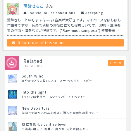
蒲鉾さちこ
さん
Individual use conditions
Accepting
蒲鉾さちこと申します(⁎ᵕᴗᵕ⁎) 音楽が大好きです。マイペースなぼちぼち
作曲者ですが、音楽で皆様のお役に立てたら嬉しいです。 即興・生演奏
での作曲・演奏などが得意です。(*Raw music somposer*) 使用楽器…
Report use of this sound
Related
List
SUGGESTION
South Wind
爽やかでノリの良い、アコースティックギターとピ…
Into the light
Track2は東京ゲームショウ２０１４イベント…
New Departure
前向きで温かみのある希望に満ちた雰囲気の曲です…
風立ちぬ-Le vent se lève-
生演奏。明るい、可愛い、爽やか、元気が出るキラ…