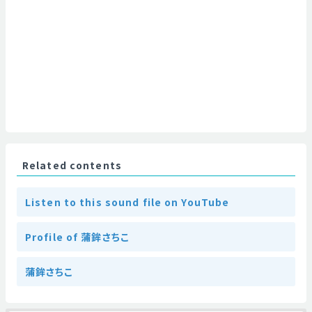
Related contents
Listen to this sound file on YouTube
Profile of 蒲鉾さちこ
蒲鉾さちこ