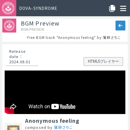
DOVA-SYNDROME
BGM Preview
BGM PREVIEW
Free BGM track "Anonymous feeling" by 蒲鉾さちこ
Release
date
：
2024.08.01
HTML5プレイヤー
Anonymous feeling
composed by
蒲鉾さちこ