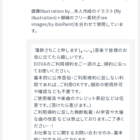
画像Illustration by…本人作成のイラスト(My
illustration)＋額縁のフリー素材(Free
images/by ibisPaint)を合わせて使用していま
す。
 蒲鉾さちこと申します(⁎ᵕᴗᵕ⁎)音楽で皆様のお
役に立てたら嬉しいです。
DOVAのご利用規約をご一読の上、規約に沿っ
てお使いください。
基本的に公序良俗・ご利用規約に反しない利
用であれば、ご利用OKです。個別の使用許可
や確認なども不要です。
ご使用報告や楽曲のクレジット表記などは任
意です。(頂けたら喜びます。)
ご利用規約に反した無断転載・AI学習や大幅
な曲の改変などは禁止しております。ご了承く
ださい…！
お仕事などに関するお問い合わせのみ、基本
的に対応を行っております。