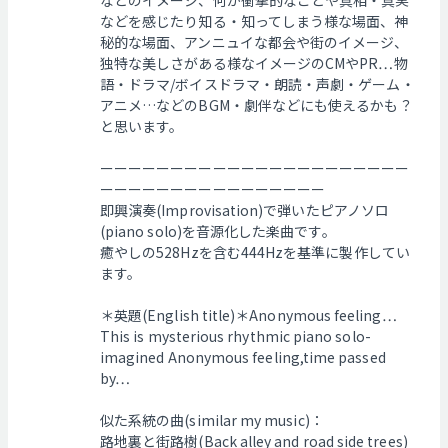
などのイメージ、何か衝撃的なことや真相・真実
などを感じたり知る・知ってしまう様な場面、神
秘的な場面、アンニュイな都会や街のイメージ、
独特な美しさがある様なイメージのCMやPR…物
語・ドラマ/ボイスドラマ・朗読・声劇・ゲーム・
アニメ…などのBGM・劇伴などにも使えるかも？
と思います。
ーーーーーーーーーーーーーーーーーーーーーー
ーーーーーーーーーーーーーーーー
即興演奏(Improvisation)で弾いたピアノソロ
(piano solo)を音源化した楽曲です。
癒やしの528Hzを含む444Hzを基準に製作してい
ます。
＊英題(English title)＊Anonymous feeling…
This is mysterious rhythmic piano solo-
imagined Anonymous feeling,time passed
by…
似た系統の曲(similar my music)：
路地裏と街路樹(Back alley and road side trees)