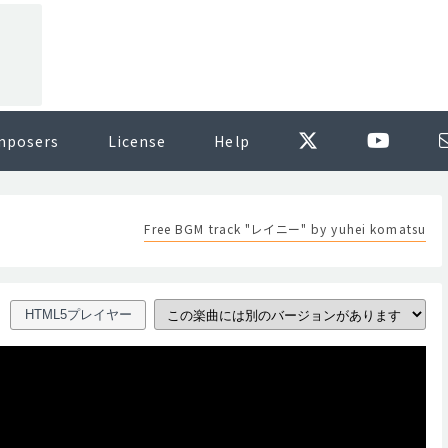
mposers
License
Help
Free BGM track "レイニー" by yuhei komatsu
HTML5プレイヤー