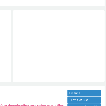
License
Terms of use
efore downloading and using music files.