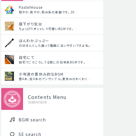
PastelHouse
穏やか、爽やか、和み系の楽曲です。 20…
昼下がり気分
ちょっぴりオシャレで可愛いBGMです。 …
ほんわかぷっぷー
のほほんとした曲って動画に合いやすいですよね。…
自宅にて
自宅でごろごろしてる感じの日常系BGMです。 …
少年達の夏休み的なBGM
管4本、弦4本のアンサンブル。夏休みのわくわく…
Contents Menu
SUBDIVISION
BGM search
SE search