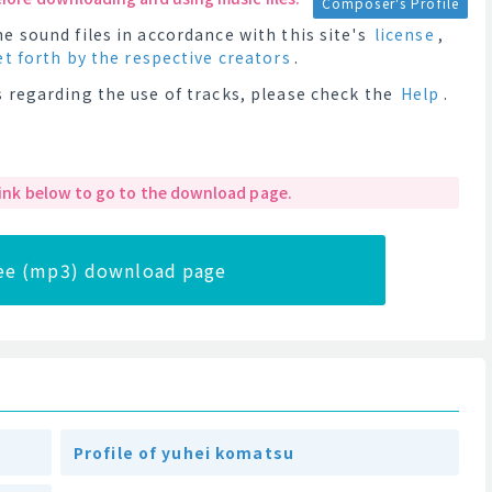
Composer's Profile
e sound files in accordance with this site's
license
,
et forth by the respective creators
.
 regarding the use of tracks, please check the
Help
.
 link below to go to the download page.
ree (mp3) download page
Profile of yuhei komatsu