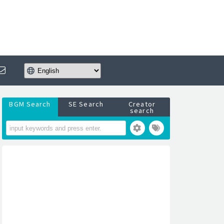
BGM Search
SE Search
Creator
search