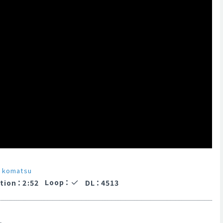
i komatsu
Loop
：
tion
：
2:52
DL
：
4513
。