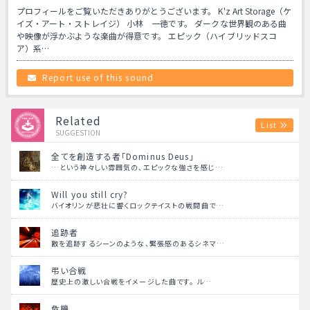
プロフィールをご覧いただきありがとうございます。 K'z Art Storage（ケ
イズ・アート・ストレイジ） 小林 一徳です。 ダークな世界観のある曲
や映像が浮かぶような楽曲が得意です。 エピック（ハイブリッドスコ
ア）系…
Report use of this sound
Related
List
SUGGESTION
全てを創造する者「Dominus Deus」
…という神々しい雰囲気の、エピックな強さを感じ…
Will you still cry?
バイオリンが悲壮に響くロックテイストの戦闘曲で…
追跡者
敵を追跡するシーンのような、緊張感のあるシネマ…
弔い合戦
歴史上の激しい合戦をイメージした曲です。 ル…
危機