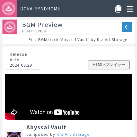
DOVA-SYNDROME
BGM Preview
BGM PREVIEW
Free BGM track "Abyssal Vault" by K’z Art Storage
Release
date
：
2024.03.29
HTML5プレイヤー
Abyssal Vault
composed by
K’z Art Storage