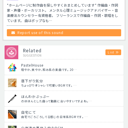
*ホームページに制作曲を探しやすくおまとめしています* 作編曲・作詞
家・声優・ボーカリスト。 メンタル心理ミュージックアドバイザー・音
楽療法カウンセラー有資格者。 フリーランスで作編曲・作詞・歌唱をし
ています。 曲はポップなも…
Report use of this sound
Related
List
SUGGESTION
PastelHouse
穏やか、爽やか、和み系の楽曲です。 20…
昼下がり気分
ちょっぴりオシャレで可愛いBGMです。 …
ほんわかぷっぷー
のほほんとした曲って動画に合いやすいですよね。…
自宅にて
自宅でごろごろしてる感じの日常系BGMです。 …
少年達の夏休み的なBGM