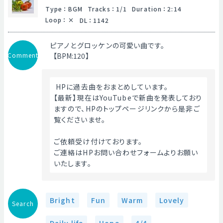
Type
：
BGM
Tracks
：
1/1
Duration
：
2:14
Loop
：
DL
：
1142
ピアノとグロッケンの可愛い曲です。
Comment
【BPM:120】
 HPに過去曲をおまとめしています。
【最新】現在はYouTubeで新曲を発表しており
ますので、HPのトップページリンクから是非ご
覧くださいませ。
ご依頼受け付けております。
ご連絡はHPお問い合わせフォームよりお願い
いたします。 
Bright
Fun
Warm
Lovely
Search