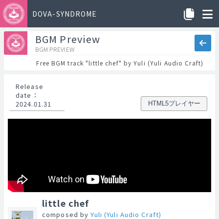
DOVA-SYNDROME
BGM Preview
BGM PREVIEW
Free BGM track "little chef" by Yuli (Yuli Audio Craft)
Release
date
：
2024.01.31
HTML5プレイヤー
little chef
composed by
Yuli (Yuli Audio Craft)