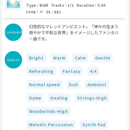
Type
：
BGM
Tracks
：
1/1
Duration
：
3:00
Loop
：
DL
：
881
幻想的なマレットアンビエント。「神々の住まう
Comment
穏やかで平和な世界」をイメージしたファンタジ
ー曲です。
Bright
Warm
Calm
Gentle
Search
Refreshing
Fantasy
4/4
Normal speed
Dull
Ambient
Game
Healing
Strings-High
Woodwinds-High
Melodic Percussion
Synth Pad