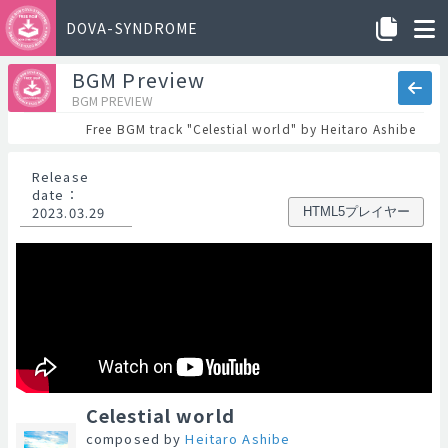
DOVA-SYNDROME
BGM Preview
BGM PREVIEW
Free BGM track "Celestial world" by Heitaro Ashibe
Release
date
：
2023.03.29
HTML5プレイヤー
Celestial world
composed by
Heitaro Ashibe