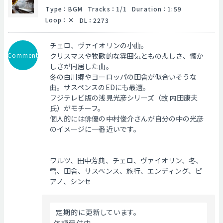
Type
：
BGM
Tracks
：
1/1
Duration
：
1:59
Loop
：
DL
：
2273
チェロ、ヴァイオリンの小曲。
Comment
クリスマスや牧歌的な雰囲気ともの悲しさ、懐か
しさが同居した曲。
冬の白川郷やヨーロッパの田舎が似合いそうな
曲。サスペンスのEDにも最適。
フジテレビ版の浅見光彦シリーズ（故 内田康夫
氏）がモチーフ。
個人的には俳優の中村俊介さんが自分の中の光彦
のイメージに一番近いです。
ワルツ、田中芳典、チェロ、ヴァイオリン、冬、
雪、田舎、サスペンス、旅行、エンディング、ピ
アノ、シンセ
 定期的に更新しています。