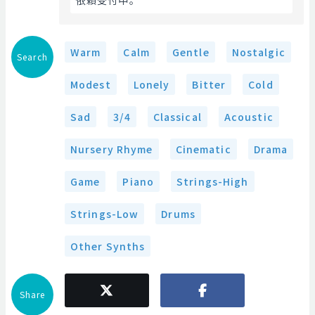
依頼受付中。 
Warm
Calm
Gentle
Nostalgic
Search
Modest
Lonely
Bitter
Cold
Sad
3/4
Classical
Acoustic
Nursery Rhyme
Cinematic
Drama
Game
Piano
Strings-High
Strings-Low
Drums
Other Synths
Share