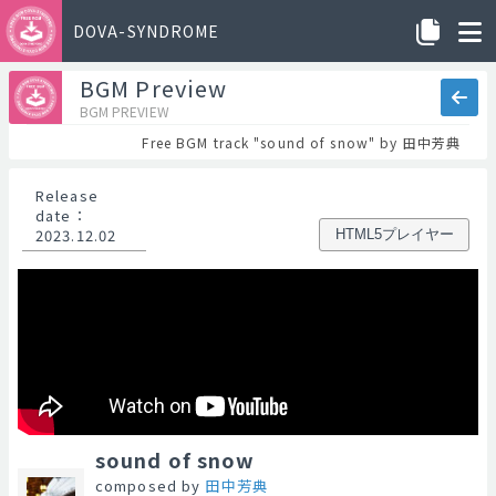
DOVA-SYNDROME
BGM Preview
BGM PREVIEW
Free BGM track "sound of snow" by 田中芳典
Release
date
：
2023.12.02
HTML5プレイヤー
sound of snow
composed by
田中芳典