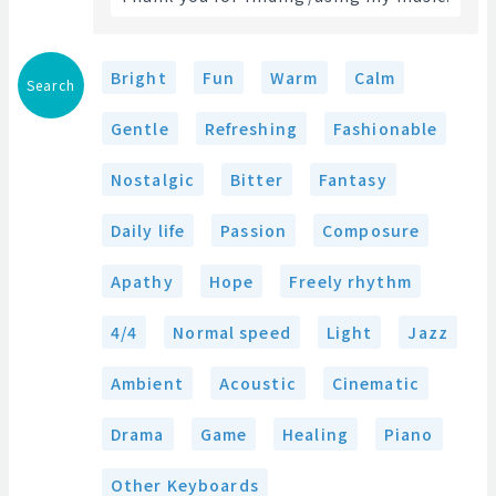
Bright
Fun
Warm
Calm
Search
Gentle
Refreshing
Fashionable
Nostalgic
Bitter
Fantasy
Daily life
Passion
Composure
Apathy
Hope
Freely rhythm
4/4
Normal speed
Light
Jazz
Ambient
Acoustic
Cinematic
Drama
Game
Healing
Piano
Other Keyboards