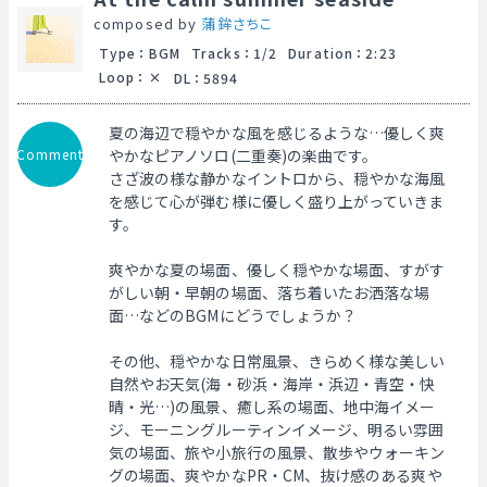
composed by
蒲鉾さちこ
Type
：
BGM
Tracks
：
1/2
Duration
：
2:23
Loop
：
DL
：
5894
夏の海辺で穏やかな風を感じるような…優しく爽
Comment
やかなピアノソロ(二重奏)の楽曲です。
さざ波の様な静かなイントロから、穏やかな海風
を感じて心が弾む様に優しく盛り上がっていきま
す。
爽やかな夏の場面、優しく穏やかな場面、すがす
がしい朝・早朝の場面、落ち着いたお洒落な場
面…などのBGMにどうでしょうか？
その他、穏やかな日常風景、きらめく様な美しい
自然やお天気(海・砂浜・海岸・浜辺・青空・快
晴・光…)の風景、癒し系の場面、地中海イメー
ジ、モーニングルーティンイメージ、明るい雰囲
気の場面、旅や小旅行の風景、散歩やウォーキン
グの場面、爽やかなPR・CM、抜け感のある爽や