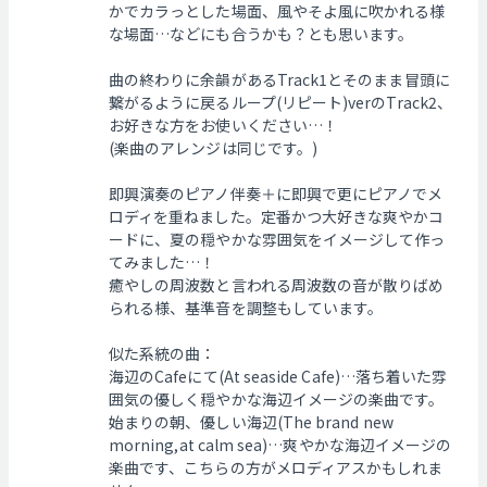
かでカラっとした場面、風やそよ風に吹かれる様
な場面…などにも合うかも？とも思います。
曲の終わりに余韻があるTrack1とそのまま冒頭に
繋がるように戻るループ(リピート)verのTrack2、
お好きな方をお使いください…！
(楽曲のアレンジは同じです。)
即興演奏のピアノ伴奏＋に即興で更にピアノでメ
ロディを重ねました。定番かつ大好きな爽やかコ
ードに、夏の穏やかな雰囲気をイメージして作っ
てみました…！
癒やしの周波数と言われる周波数の音が散りばめ
られる様、基準音を調整もしています。
似た系統の曲：
海辺のCafeにて(At seaside Cafe)…落ち着いた雰
囲気の優しく穏やかな海辺イメージの楽曲です。
始まりの朝、優しい海辺(The brand new
morning,at calm sea)…爽やかな海辺イメージの
楽曲です、こちらの方がメロディアスかもしれま