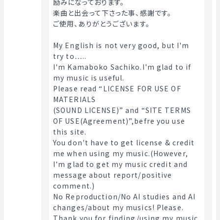
励みになっております。
楽曲と出会って下さった事、感謝です。
ご使用、ありがとうございます。
My English is not very good, but I'm 
try to…..
I'm Kamaboko Sachiko.I'm glad to if 
my music is useful.
Please read “LICENSE FOR USE OF 
MATERIALS
(SOUND LICENSE)” and “SITE TERMS 
OF USE(Agreement)”,befre you use 
this site.
You don't have to get license & credit 
me when using my music.(However, 
I'm glad to get my music credit and 
message about report/positive 
comment.)
No Reproduction/No AI studies and AI 
changes/about my musics! Please.
Thank you for finding/using my music. 