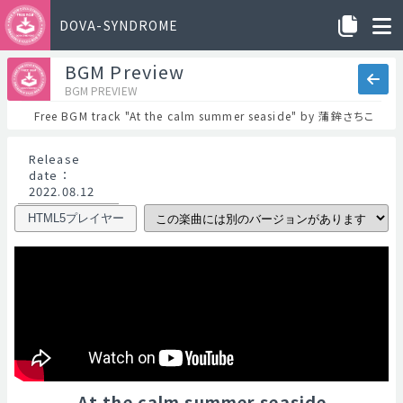
DOVA-SYNDROME
BGM Preview
BGM PREVIEW
Free BGM track "At the calm summer seaside" by 蒲鉾さちこ
Release
date
：
2022.08.12
HTML5プレイヤー
At the calm summer seaside