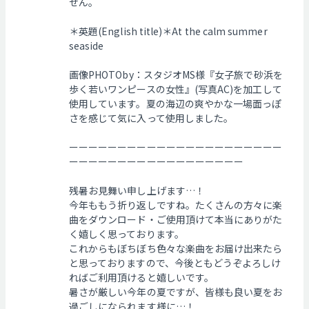
せん。
＊英題(English title)＊At the calm summer
seaside
画像PHOTOby：スタジオMS様『女子旅で砂浜を
歩く若いワンピースの女性』(写真AC)を加工して
使用しています。夏の海辺の爽やかな一場面っぽ
さを感じて気に入って使用しました。
ーーーーーーーーーーーーーーーーーーーーーー
ーーーーーーーーーーーーーーーーーー
残暑お見舞い申し上げます…！
今年ももう折り返しですね。たくさんの方々に楽
曲をダウンロード・ご使用頂けて本当にありがた
く嬉しく思っております。
これからもぼちぼち色々な楽曲をお届け出来たら
と思っておりますので、今後ともどうぞよろしけ
ればご利用頂けると嬉しいです。
暑さが厳しい今年の夏ですが、皆様も良い夏をお
過ごしになられます様に…！