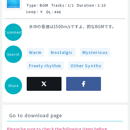
Type
：
BGM
Tracks
：
1/1
Duration
：
1:10
Loop
：
DL
：
446
水中の音速は1500m/sですよ、的なBGMです。
Comment
Warm
Nostalgic
Mysterious
Search
Freely rhythm
Other Synths
Share
Go to download page
Please be sure to check the following items before