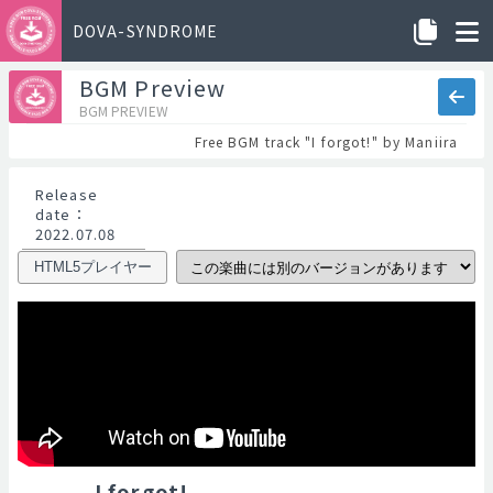
DOVA-SYNDROME
BGM Preview
BGM PREVIEW
Free BGM track "I forgot!" by Maniira
Release
date
：
2022.07.08
HTML5プレイヤー
I forgot!