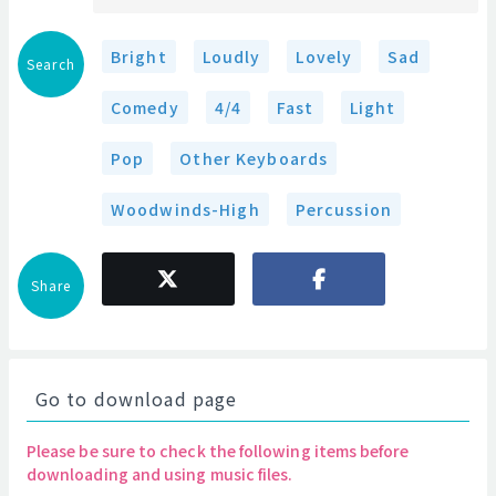
Bright
Loudly
Lovely
Sad
Search
Comedy
4/4
Fast
Light
Pop
Other Keyboards
Woodwinds-High
Percussion
Share
Go to download page
Please be sure to check the following items before
downloading and using music files.