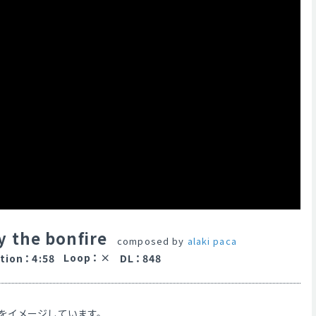
y the bonfire
composed by
alaki paca
Loop
：
tion
：
4:58
DL
：
848
をイメージしています。