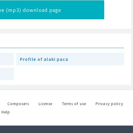
ree (mp3) download page
Profile of alaki paca
Composers
License
Terms of use
Privacy policy
Help