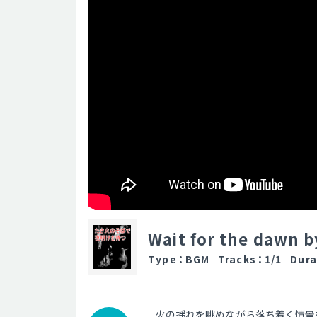
Wait for the dawn b
Type
：
BGM
Tracks
：
1/1
Dura
火の揺れを眺めながら落ち着く情景