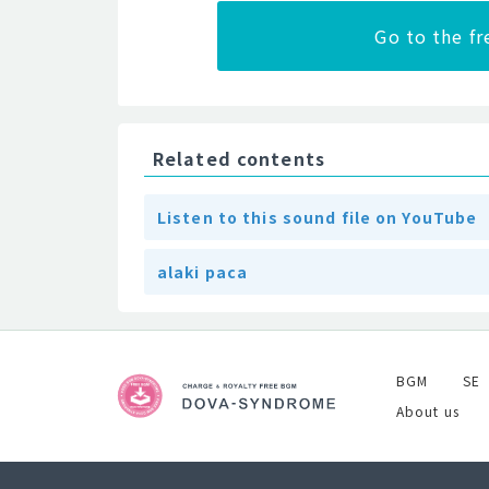
Go to the f
Related contents
Listen to this sound file on YouTube
alaki paca
BGM
SE
About us