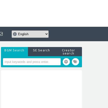
BGM Search
SE Search
Creator
search