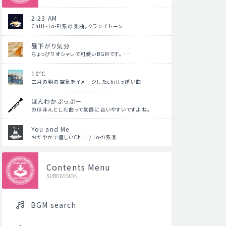
2:23 AM
Chill・Lo-Fi系の楽曲。クランチトーン…
昼下がり気分
ちょっぴりオシャレで可愛いBGMです。 …
10℃
二月の朝の空気をイメージしたchillっぽい曲…
ほんわかぷっぷー
のほほんとした曲って動画に合いやすいですよね。…
You and Me
おだやかで優しいChill / Lo-fi系楽…
Contents Menu
SUBDIVISION
BGM search