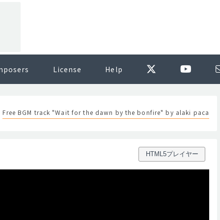
mposers
License
Help
Free BGM track "Wait for the dawn by the bonfire" by alaki paca
HTML5プレイヤー