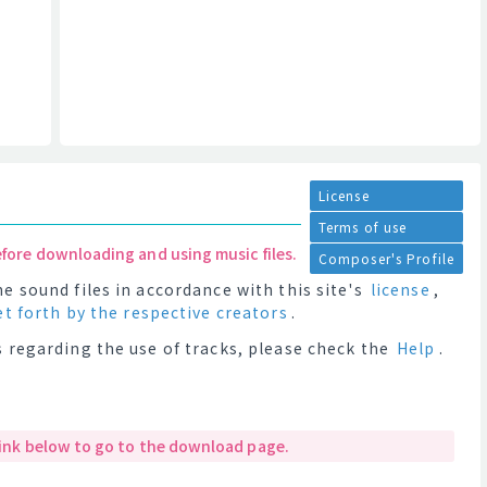
License
Terms of use
efore downloading and using music files.
Composer's Profile
e sound files in accordance with this site's
license
,
et forth by the respective creators
.
 regarding the use of tracks, please check the
Help
.
 link below to go to the download page.