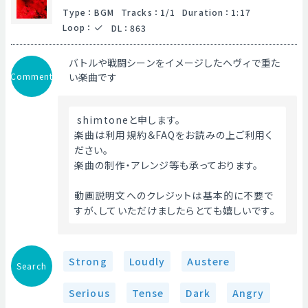
Type
：
BGM
Tracks
：
1/1
Duration
：
1:17
Loop
：
DL
：
863
バトルや戦闘シーンをイメージしたヘヴィで重た
Comment
い楽曲です
 shimtoneと申します。
楽曲は利用規約＆FAQをお読みの上ご利用く
ださい。
楽曲の制作・アレンジ等も承っております。
動画説明文へのクレジットは基本的に不要で
すが、していただけましたらとても嬉しいです。 
Strong
Loudly
Austere
Search
Serious
Tense
Dark
Angry