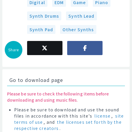
Digital
EDM
Game
Piano
Synth Drums
Synth Lead
Synth Pad
Other Synths
Share
Go to download page
Please be sure to check the following items before
downloading and using music files.
Please be sure to download and use the sound
files in accordance with this site's
license
,
site
terms of use
, and
the licenses set forth by the
respective creators
.