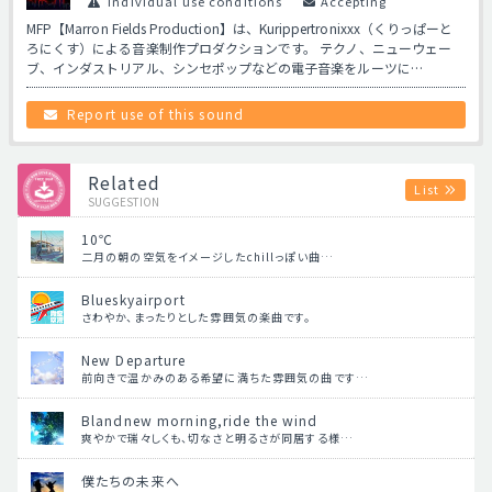
Individual use conditions
Accepting
MFP【Marron Fields Production】は、Kurippertronixxx（くりっぱーと
ろにくす）による音楽制作プロダクションです。 テクノ、ニューウェー
ブ、インダストリアル、シンセポップなどの電子音楽をルーツに…
Report use of this sound
Related
List
SUGGESTION
10℃
二月の朝の空気をイメージしたchillっぽい曲…
Blueskyairport
さわやか、まったりとした雰囲気の楽曲です。
New Departure
前向きで温かみのある希望に満ちた雰囲気の曲です…
Blandnew morning,ride the wind
爽やかで瑞々しくも、切なさと明るさが同居する様…
僕たちの未来へ