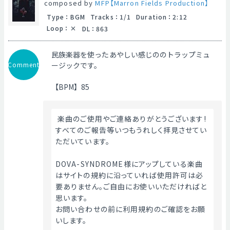
composed by
MFP【Marron Fields Production】
Type
：
BGM
Tracks
：
1/1
Duration
：
2:12
Loop
：
DL
：
863
民族楽器を使ったあやしい感じののトラップミュ
Comment
ージックです。
【BPM】85
 楽曲のご使用やご連絡ありがとうございます!
すべてのご報告等いつもうれしく拝見させてい
ただいています。
DOVA-SYNDROME様にアップしている楽曲
はサイトの規約に沿っていれば使用許可は必
要ありません。ご自由にお使いいただければと
思います。
お問い合わせの前に利用規約のご確認をお願
いします。