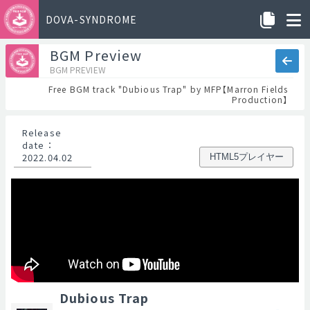
DOVA-SYNDROME
BGM Preview
BGM PREVIEW
Free BGM track "Dubious Trap" by MFP【Marron Fields
Production】
Release
date
：
2022.04.02
HTML5プレイヤー
Dubious Trap