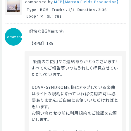
composed by
MFP【Marron Fields Production】
Type
：
BGM
Tracks
：
1/1
Duration
：
2:36
Loop
：
DL
：
751
軽快なBGM曲です。
Comment
【BPM】135
 楽曲のご使用やご連絡ありがとうございます!
すべてのご報告等いつもうれしく拝見させてい
ただいています。
DOVA-SYNDROME様にアップしている楽曲
はサイトの規約に沿っていれば使用許可は必
要ありません。ご自由にお使いいただければと
思います。
お問い合わせの前に利用規約のご確認をお願
いします。