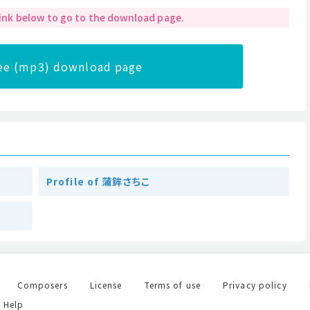
 link below to go to the download page.
ree (mp3) download page
Profile of 蒲鉾さちこ
Composers
License
Terms of use
Privacy policy
Help