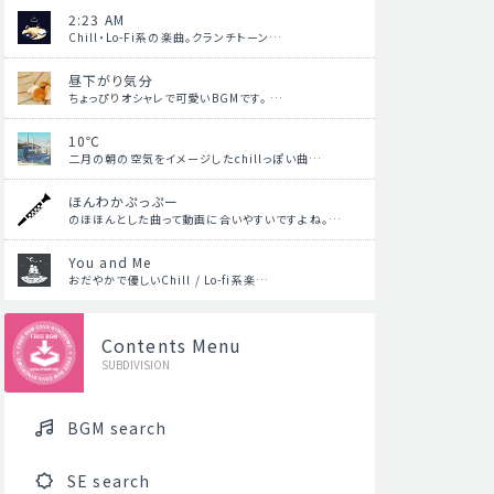
2:23 AM
Chill・Lo-Fi系の楽曲。クランチトーン…
昼下がり気分
ちょっぴりオシャレで可愛いBGMです。 …
10℃
二月の朝の空気をイメージしたchillっぽい曲…
ほんわかぷっぷー
のほほんとした曲って動画に合いやすいですよね。…
You and Me
おだやかで優しいChill / Lo-fi系楽…
Contents Menu
SUBDIVISION
BGM search
SE search