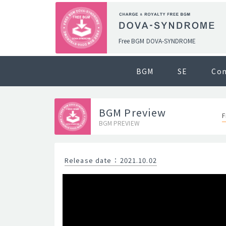
Free BGM DOVA-SYNDROME
BGM
SE
Co
BGM Preview
F
BGM PREVIEW
Release date
：
2021.10.02