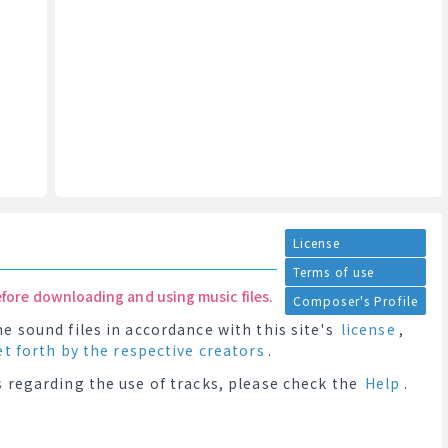
License
Terms of use
efore downloading and using music files.
Composer's Profile
e sound files in accordance with this site's
license
,
et forth by the respective creators
.
 regarding the use of tracks, please check the
Help
.