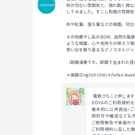
Comment
秋の切ない雰囲気と、揺れ動く様な
してみました。すこし和風の雰囲気
秋や紅葉、落ち葉などの場面、切な
その他癒やし系のBGM、自然の風
ような場面、心や気持ちが移ろう場
思い出を振り返るなどノスタルジッ
（即興演奏です。即興で生まれた音
＊英題(English title)＊Fallen leave
 蒲鉾さちこと申します
DOVAのご利用規約
基本的に公序良俗・ご
用許可や確認なども不
ご使用報告や楽曲のク
ご利用規約に反した無