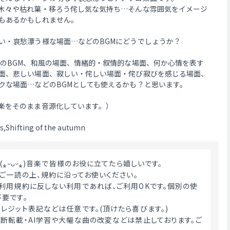
木々や枯れ葉・移ろう侘し気な気持ち…そんな雰囲気をイメージ
もあるかもしれません。
い・哀愁漂う様な場面…などのBGMにどうでしょうか？
景のBGM、和風の場面、情緒的・叙情的な場面、何か心情を表す
面、悲しい場面、寂しい・侘しい場面・侘び寂びを感じる場面、
クな場面…などのBGMとしても使えるかも？と思います。
楽をそのまま音源化しています。）
s,Shifting of the autumn
(⁎ᵕᴗᵕ⁎)音楽で皆様のお役に立てたら嬉しいです。
をご一読の上、規約に沿ってお使いください。
利用規約に反しない利用であれば、ご利用OKです。個別の使
要です。
レジット表記などは任意です。(頂けたら喜びます。)
断転載・AI学習や大幅な曲の改変などは禁止しております。ご