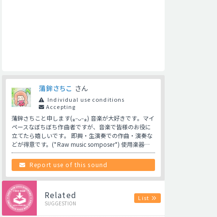
蒲鉾さちこ
さん
Individual use conditions
Accepting
蒲鉾さちこと申します(⁎ᵕᴗᵕ⁎) 音楽が大好きです。マイ
ペースなぼちぼち作曲者ですが、音楽で皆様のお役に
立てたら嬉しいです。 即興・生演奏での作曲・演奏な
どが得意です。(*Raw music somposer*) 使用楽器…
Report use of this sound
Related
List
SUGGESTION