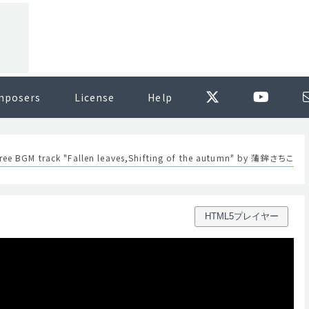
mposers
License
Help
ree BGM track "Fallen leaves,Shifting of the autumn" by 蒲鉾さちこ
HTML5プレイヤー