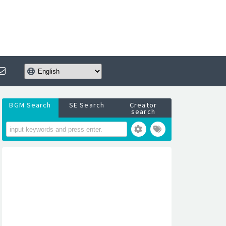
BGM Search
SE Search
Creator
search