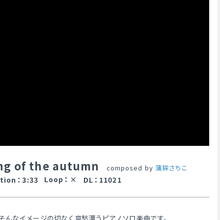
ing of the autumn
composed by
蒲鉾さちこ
Loop
：
tion
：
3:33
DL
：
11021
そんなイメージの切なく哀愁漂うピアノソロ楽曲です。