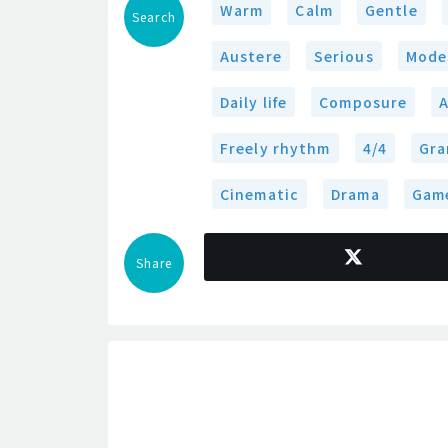
Warm
Calm
Gentle
Search
Austere
Serious
Mode
Daily life
Composure
Freely rhythm
4/4
Gra
Cinematic
Drama
Gam
Share