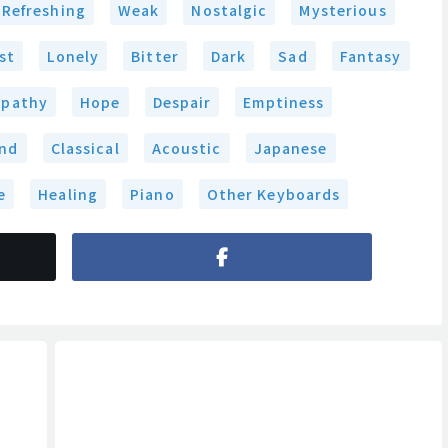
Refreshing
Weak
Nostalgic
Mysterious
st
Lonely
Bitter
Dark
Sad
Fantasy
Apathy
Hope
Despair
Emptiness
nd
Classical
Acoustic
Japanese
e
Healing
Piano
Other Keyboards