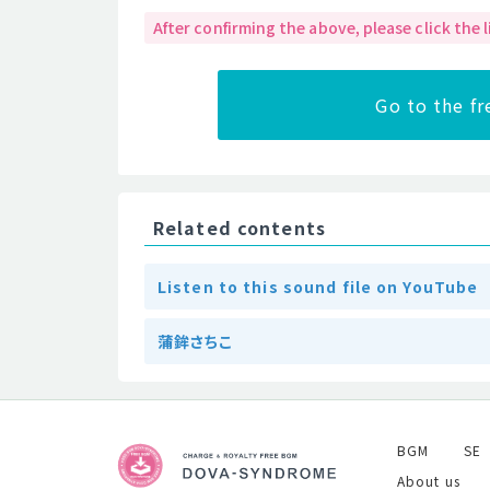
After confirming the above, please click the
Go to the f
Related contents
Listen to this sound file on YouTube
蒲鉾さちこ
BGM
SE
About us