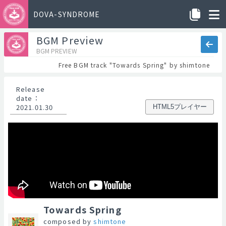
DOVA-SYNDROME
BGM Preview
BGM PREVIEW
Free BGM track "Towards Spring" by shimtone
Release
date
：
2021.01.30
HTML5プレイヤー
Towards Spring
composed by
shimtone