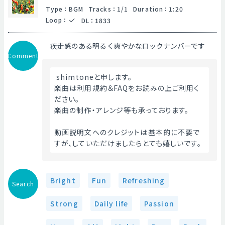
Type
：
BGM
Tracks
：
1/1
Duration
：
1:20
Loop
：
DL
：
1833
疾走感のある明るく爽やかなロックナンバーです
Comment
 shimtoneと申します。
楽曲は利用規約＆FAQをお読みの上ご利用く
ださい。
楽曲の制作・アレンジ等も承っております。
動画説明文へのクレジットは基本的に不要で
すが、していただけましたらとても嬉しいです。 
Bright
Fun
Refreshing
Search
Strong
Daily life
Passion