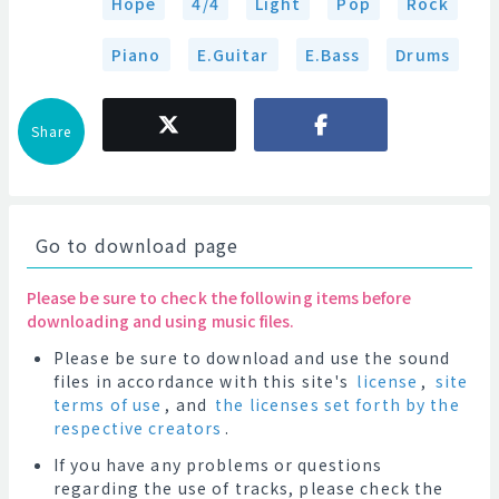
Hope
4/4
Light
Pop
Rock
Piano
E.Guitar
E.Bass
Drums
Share
Go to download page
Please be sure to check the following items before
downloading and using music files.
Please be sure to download and use the sound
files in accordance with this site's
license
,
site
terms of use
, and
the licenses set forth by the
respective creators
.
If you have any problems or questions
regarding the use of tracks, please check the