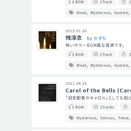
BGM
1Track
1
Weak
Mysterious
Austere
2015.01.20
残滓念
by
かずち
怖いホラーBGM風な音源です。
BGM
1Track
2
Weak
Mysterious
Austere
2021.04.24
Carol of the Bells (Car
「旧支配者のキャロル」としても知られ
BGM
2Tracks
Mysterious
Serious
Tense