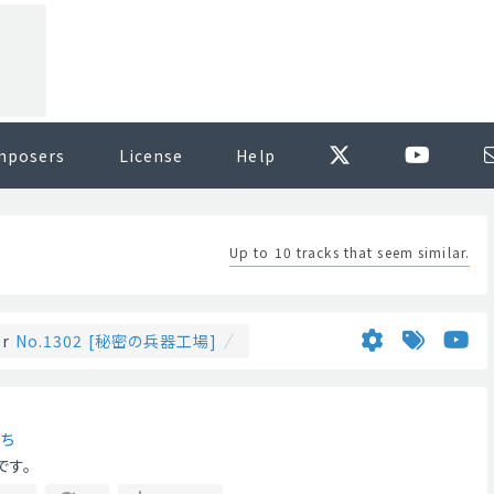
mposers
License
Help
Up to 10 tracks that seem similar.
or
No.1302 [秘密の兵器工場]
ち
です。