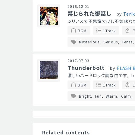
2016.12.01
禁じられた御話し
by
Tenk
シリアスで不思議で少し不気味な世
BGM
1Track
7
Mysterious
Serious
Tense
2017.07.03
Thunderbolt
by
FLASH 
激しいハードロック調な曲です。 
BGM
1Track
1
Bright
Fun
Warm
Calm
Related contents