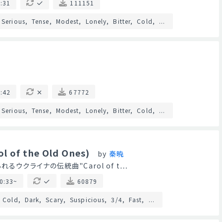
:31
111151
Serious
Tense
Modest
Lonely
Bitter
Cold
...
:42
67772
Serious
Tense
Modest
Lonely
Bitter
Cold
...
ol of the Old Ones)
by
秦暁
るウクライナの伝統曲"Carol of t…
0:33~
60879
Cold
Dark
Scary
Suspicious
3/4
Fast
...