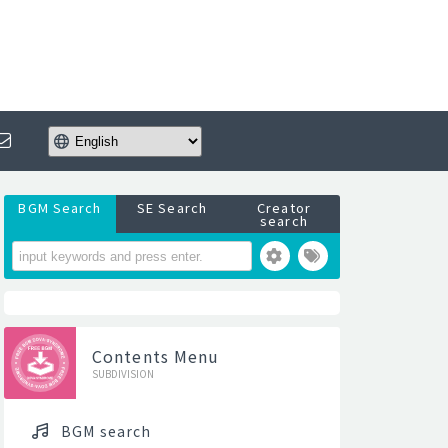
BGM Search
SE Search
Creator
search
Contents Menu
SUBDIVISION
BGM search