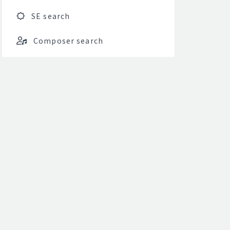
SE search
Composer search