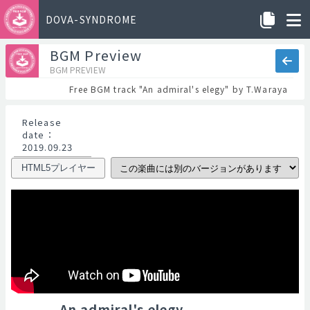
DOVA-SYNDROME
BGM Preview
BGM PREVIEW
Free BGM track "An admiral's elegy" by T.Waraya
Release
date
：
2019.09.23
HTML5プレイヤー
An admiral's elegy