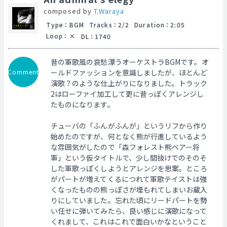
composed by
T.Waraya
Type
：
BGM
Tracks
：
2/2
Duration
：
2:05
Loop
：
DL
：
1740
昔の軍歌風の哀愁漂うオーケストラBGMです。オ
Comment
ールドファッションを意識しましたが、ほとんど
演歌？のような仕上がりになりました。トラック
2はローファイ加工して更に昔っぽくアレンジし
たものになります。
チューバの「ふんがふんが」というリフから作り
始めたのですが、何となく熊が行進しているよう
な雰囲気がしたので「森フォレスト熊ベアー将
軍」という仮タイトルで、少し間抜けでのそのそ
した軍歌っぽくしようとアレンジを思案。ところ
がパートが増えてくるにつれて軍歌テイストは強
くなったものの熊っぽさが埋もれてしまいお蔵入
りにしていました。忘れた頃にリードパートを勢
い任せに弾いてみたら、良い感じに演歌になって
くれまして、これはこれで面白いかなということ