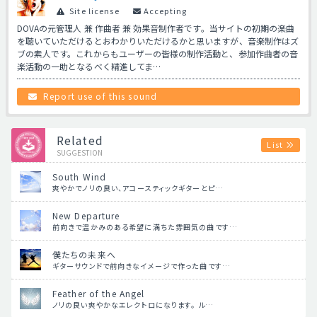
Site license
Accepting
DOVAの元管理人 兼 作曲者 兼 効果音制作者です。当サイトの初期の楽曲
を聴いていただけるとおわかりいただけるかと思いますが、音楽制作はズ
ブの素人です。これからもユーザーの皆様の制作活動と、参加作曲者の音
楽活動の一助となるべく精進してま…
Report use of this sound
Related
List
SUGGESTION
South Wind
爽やかでノリの良い、アコースティックギターとピ…
New Departure
前向きで温かみのある希望に満ちた雰囲気の曲です…
僕たちの未来へ
ギターサウンドで前向きなイメージで作った曲です…
Feather of the Angel
ノリの良い爽やかなエレクトロになります。 ル…