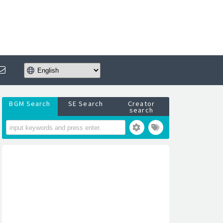
BGM Search
SE Search
Creator
search