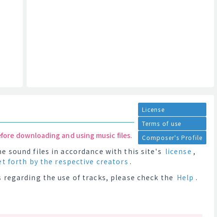
License
Terms of use
efore downloading and using music files.
Composer's Profile
e sound files in accordance with this site's
license
,
et forth by the respective creators
.
 regarding the use of tracks, please check the
Help
.