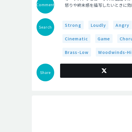
Comment
怒りや終末感を描写したいときに効
Strong
Loudly
Angry
Search
Cinematic
Game
Chor
Brass-Low
Woodwinds-H
Share