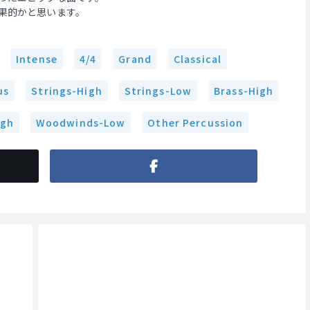
果的かと思います。
Intense
4/4
Grand
Classical
us
Strings-High
Strings-Low
Brass-High
igh
Woodwinds-Low
Other Percussion