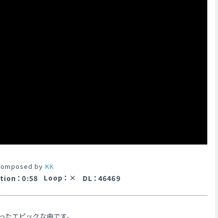
composed by
KK
Loop
：
tion
：
0:58
DL
：
46469
ったエピックな曲です。