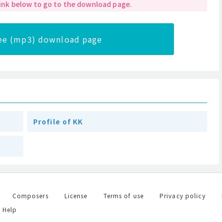
 link below to go to the download page.
ree (mp3) download page
Profile of KK
Composers
License
Terms of use
Privacy policy
Help