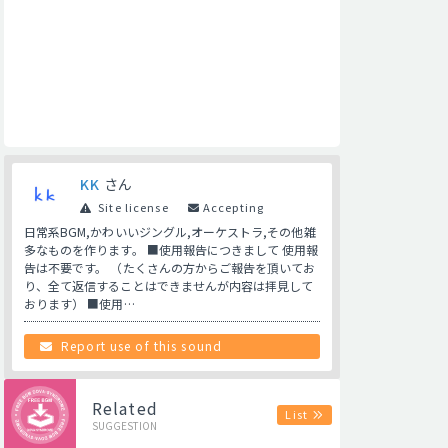
KK
さん
Site license
Accepting
日常系BGM,かわいいジングル,オーケストラ,その他雑
多なものを作ります。 ■使用報告につきまして 使用報
告は不要です。 （たくさんの方からご報告を頂いてお
り、全て返信することはできませんが内容は拝見して
おります） ■使用…
Report use of this sound
Related
List
SUGGESTION