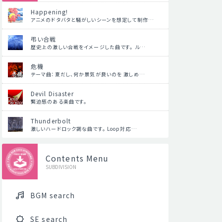
Happening!
アニメのドタバタと騒がしいシーンを想定して制作…
弔い合戦
歴史上の激しい合戦をイメージした曲です。 ル…
危機
テーマ曲：夏だし、何か景気が良いのを 激しめ…
Devil Disaster
緊迫感のある楽曲です。
Thunderbolt
激しいハードロック調な曲です。 Loop対応…
Contents Menu
SUBDIVISION
BGM search
SE search