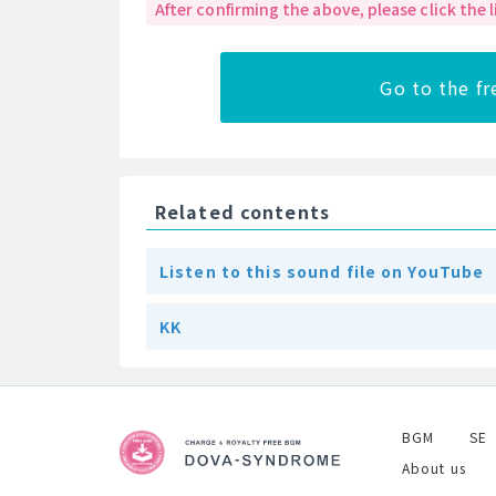
After confirming the above, please click the
Go to the f
Related contents
Listen to this sound file on YouTube
KK
BGM
SE
About us